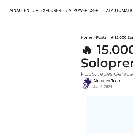
AINAUTEN
→ AI EXPLORER
→ AI POWER USER
→ AI AUTOMATI
Home
Posts
🔥 15.000 Eu
🔥 15.00
Solopre
PLUS: Jedes Geräu
AInauten Team
Jun 6, 2024