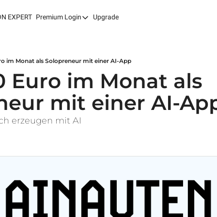
ON EXPERT
Premium Login
Upgrade
Premium Login
Weekly Deep-Dives
AI EXPLORER/POWER USER
ro im Monat als Solopreneur mit einer AI-App
0 Euro im Monat als 
AI AUTOMATION
neur mit einer AI-Ap
sch erzeugen mit AI