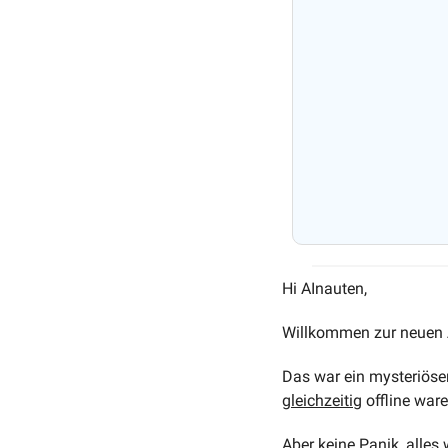
Hi AInauten, 
Willkommen zur neuen A
Das war ein mysteriös
gleichzeitig
 offline war
Aber keine Panik, alles