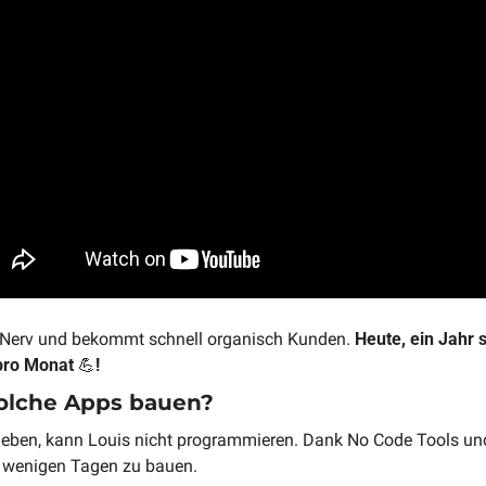
en Nerv und bekommt schnell organisch Kunden. 
Heute, ein Jahr 
pro Monat 
💪
!
olche Apps bauen?
ben, kann Louis nicht programmieren. Dank No Code Tools und AI
n wenigen Tagen zu bauen. 