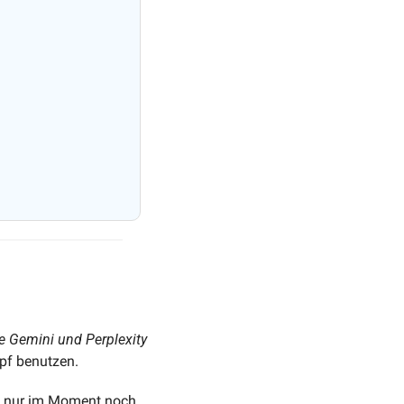
e Gemini und Perplexity
opf benutzen. 
ch nur im Moment noch 