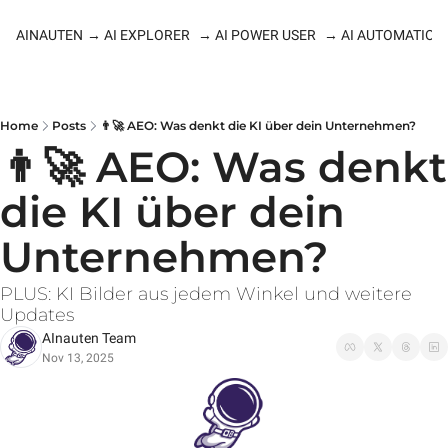
AINAUTEN
→ AI EXPLORER
→ AI POWER USER
→ AI AUTOMATION
Home
Posts
👨‍🚀 AEO: Was denkt die KI über dein Unternehmen?
👨‍🚀 AEO: Was denkt 
die KI über dein 
Unternehmen?
PLUS: KI Bilder aus jedem Winkel und weitere 
Updates
AInauten Team
Nov 13, 2025