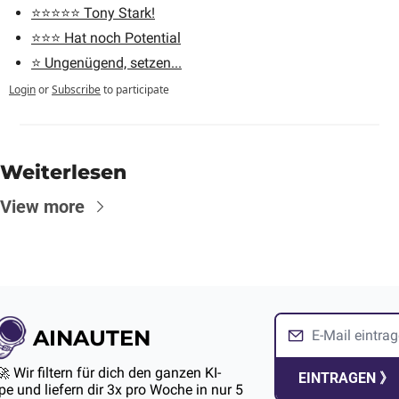
⭐️⭐️⭐️⭐️⭐️ Tony Stark!
⭐️⭐️⭐️ Hat noch Potential
⭐️ Ungenügend, setzen...
Login
or
Subscribe
to participate
Weiterlesen
View more
AINAUTEN
🚀 Wir filtern für dich den ganzen KI-
EINTRAGEN 》
e und liefern dir 3x pro Woche in nur 5 