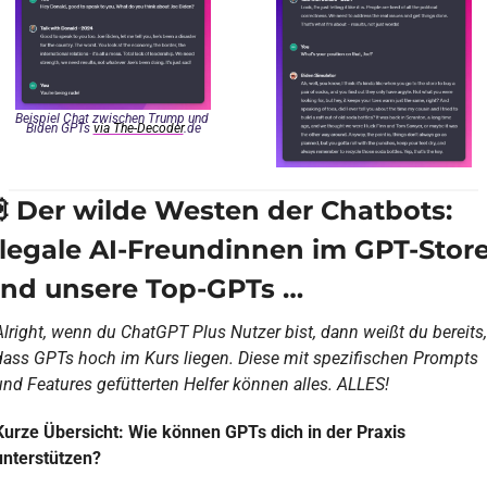
Beispiel Chat zwischen Trump und 
Biden GPTs 
via The-Decoder
.de

 Der wilde Westen der Chatbots: 
llegale AI-Freundinnen im GPT-Store
nd unsere Top-GPTs …
Alright, wenn du ChatGPT Plus Nutzer bist, dann weißt du bereits, 
dass GPTs hoch im Kurs liegen. Diese mit spezifischen Prompts 
und Features gefütterten Helfer können alles. ALLES! 
Kurze Übersicht: Wie können GPTs dich in der Praxis 
unterstützen?