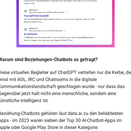
Warum sind Beziehungen-Chatbots so gefragt?
Diese virtuellen Begleiter auf ChatGPT vertiefen nur die Kerbe, die
einst mit AOL, IRC und Chatrooms in die digitale 
Kommunikationslandschaft geschlagen wurde - nur dass das 
Gegenüber jetzt halt nicht eine menschliche, sondern eine 
künstliche Intelligenz ist.
Beziehung-Chatbots gehören laut data.ai zu den beliebtesten 
Apps - im 2023 waren sieben der Top 30 AI-Chatbot-Apps im 
Apple oder Google Play Store in dieser Kategorie.