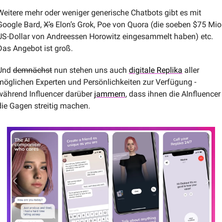
Weitere mehr oder weniger generische Chatbots gibt es mit 
Google Bard, 
X’s
 Elon’s Grok, Poe von Quora (die soeben $75 Mio.
US-Dollar von Andreessen Horowitz eingesammelt haben) etc. 
Das Angebot ist groß.
Und 
demnächst
 nun stehen uns auch 
digitale Replika
 aller 
möglichen Experten und Persönlichkeiten zur Verfügung - 
während Influencer darüber 
jammern
, dass ihnen die AInfluencer 
die Gagen streitig machen.