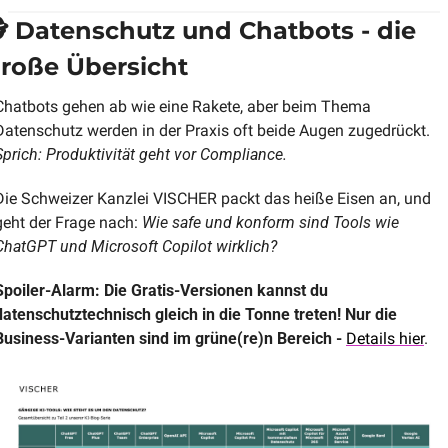
️ Datenschutz und Chatbots - die 
roße Übersicht
Chatbots gehen ab wie eine Rakete, aber beim Thema 
Datenschutz werden in der Praxis oft beide Augen zugedrückt. 
Sprich: Produktivität geht vor Compliance.
Die Schweizer Kanzlei VISCHER packt das heiße Eisen an, und 
geht der Frage nach: 
Wie safe und konform sind Tools wie 
ChatGPT und Microsoft Copilot wirklich? 
Spoiler-Alarm: Die Gratis-Versionen kannst du 
datenschutztechnisch gleich in die Tonne treten! Nur die 
Business-Varianten sind im grüne(re)n Bereich - 
Details hier
.