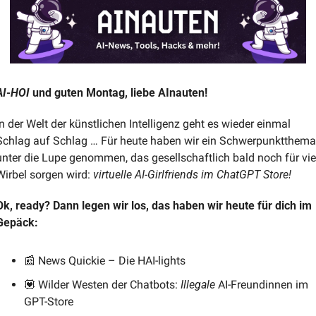
AI-HOI 
und guten Montag, liebe AInauten!
In der Welt der künstlichen Intelligenz geht es wieder einmal 
Schlag auf Schlag … Für heute haben wir ein Schwerpunktthema 
unter die Lupe genommen, das gesellschaftlich bald noch für viel
Wirbel sorgen wird: 
virtuelle AI-Girlfriends im ChatGPT Store!
Ok, ready? Dann legen wir los, das haben wir heute für dich im 
Gepäck:
📰
 News Quickie – Die HAI-lights
💟
 Wilder Westen der Chatbots: 
Illegale
 AI-Freundinnen im 
GPT-Store