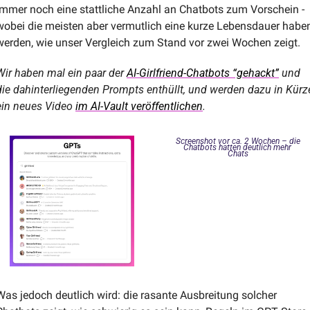
immer noch eine stattliche Anzahl an Chatbots zum Vorschein - 
wobei die meisten aber vermutlich eine kurze Lebensdauer haben
werden, wie unser Vergleich zum Stand vor zwei Wochen zeigt.
Wir haben mal ein paar der 
AI-Girlfriend-Chatbots “gehackt”
 und 
die dahinterliegenden Prompts enthüllt, und werden dazu in Kürze
ein neues Video 
im AI-Vault veröffentlichen
.
Screenshot vor ca. 2 Wochen – die 
Chatbots hatten deutlich mehr 
Chats
Was jedoch deutlich wird: die rasante Ausbreitung solcher 