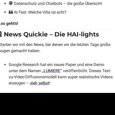
🕵️ Datenschutz und Chatbots – die große Übersicht
🏰
 AI-Test: Welche Villa ist echt?
Los geht’s!

 News Quickie – Die HAI-lights
Starten wir mit den News, bei denen wir die letzten Tage große 
Augen gemacht haben:
Google Research hat ein neues Paper und eine Demo 
unter dem Namen „
LUMIERE
“ veröffentlicht. Dieses Text-
zu-Video-Diffusionsmodell kann super realistische Videos 
erzeugen – 
sieh selbst
!