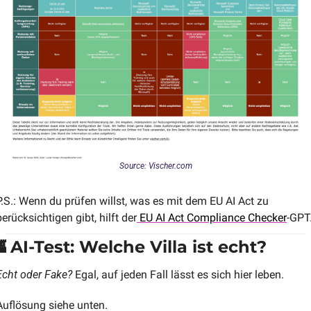
Source: Vischer.com
P.S.: Wenn du prüfen willst, was es mit dem EU AI Act zu 
berücksichtigen gibt, hilft der
 EU AI Act Compliance Checker
-GPT

 AI-Test: Welche Villa ist echt?
Echt oder Fake?
 Egal, auf jeden Fall lässt es sich hier leben. 
Auflösung siehe unten.