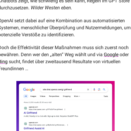
Chatbots zeigt, wie schwierig es sein kann, Regeln im GPT Store 
durchzusetzen. 
Wilder Westen eben. 
OpenAI setzt dabei auf eine Kombination aus automatisierten 
Systemen, menschlicher Überprüfung und Nutzermeldungen, um 
potenzielle Verstöße zu identifizieren. 
Doch die Effektivität dieser Maßnahmen muss sich zuerst noch 
bewähren. Denn wer den „alten“ Weg wählt und via 
Google
 oder 
Bing
 sucht, findet über zweitausend Resultate von virtuellen 
Freundinnen …