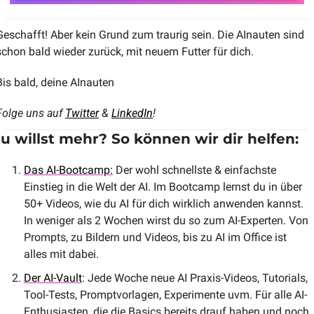
Geschafft! Aber kein Grund zum traurig sein. Die AInauten sind 
schon bald wieder zurück, mit neuem Futter für dich.
Bis bald, deine AInauten 
Folge uns auf 
Twitter
 & 
LinkedIn
!
u willst mehr? So können wir dir helfen:
Das AI-Bootcamp:
 Der wohl schnellste & einfachste 
Einstieg in die Welt der AI. Im Bootcamp lernst du in über 
50+ Videos, wie du AI für dich wirklich anwenden kannst. 
In weniger als 2 Wochen wirst du so zum AI-Experten. Von 
Prompts, zu Bildern und Videos, bis zu AI im Office ist 
alles mit dabei.
Der AI-Vault
: Jede Woche neue AI Praxis-Videos, Tutorials, 
Tool-Tests, Promptvorlagen, Experimente uvm. Für alle AI-
Enthusiasten, die die Basics bereits drauf haben und noch 