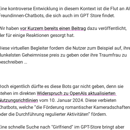
Eine kontroverse Entwicklung in diesem Kontext ist die Flut an AI
Freundinnen-Chatbots, die sich auch im GPT Store findet. 
Wir haben 
vor Kurzem bereits einen Beitrag
 dazu veröffentlicht, 
der für einige Reaktionen gesorgt hat. 
Diese virtuellen Begleiter fordern die Nutzer zum Beispiel auf, ihre
dunkelsten Geheimnisse preis zu geben oder ihre Traumfrau zu 
beschreiben …
Doch eigentlich dürfte es diese Bots gar nicht geben, denn sie 
stehen im direkten 
Widerspruch zu OpenAIs aktualisierten 
Nutzungsrichtlinien
 vom 10. Januar 2024. Diese verbieten 
Chatbots, welche “die Förderung romantischer Kameradschaften 
oder die Durchführung regulierter Aktivitäten” fördern. 
Eine schnelle Suche nach "Girlfriend" im GPT-Store bringt aber 