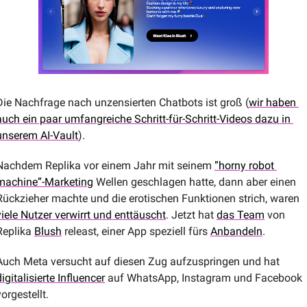
Die Nachfrage nach unzensierten Chatbots ist groß (
wir haben 
auch ein paar umfangreiche Schritt-für-Schritt-Videos dazu in 
unserem AI-Vault
). 
Nachdem Replika vor einem Jahr mit seinem 
”horny robot 
machine”-Marketing
 Wellen geschlagen hatte, dann aber einen 
Rückzieher machte und die erotischen Funktionen strich, waren 
viele Nutzer verwirrt und enttäuscht
. Jetzt hat 
das Team
 von 
Replika 
Blush
 releast, einer App speziell fürs 
Anbandeln
.
Auch Meta versucht auf diesen Zug aufzuspringen und hat 
digitalisierte Influencer
 auf WhatsApp, Instagram und Facebook 
vorgestellt.