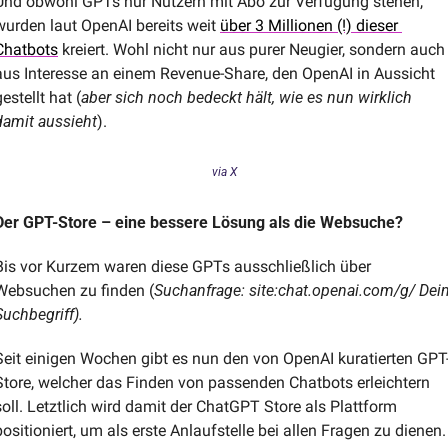
Und obwohl GPTs nur Nutzern mit Abo zur Verfügung stehen, 
wurden laut OpenAI bereits weit 
über 3 Millionen (!) dieser 
Chatbots
 kreiert. Wohl nicht nur aus purer Neugier, sondern auch 
aus Interesse an einem Revenue-Share, den OpenAI in Aussicht 
gestellt hat (
aber sich noch bedeckt hält, wie es nun wirklich 
damit aussieht
). 
via X
Der GPT-Store – eine bessere Lösung als die Websuche?
Bis vor Kurzem waren diese GPTs ausschließlich über 
Websuchen zu finden (
Suchanfrage: site:chat.openai.com/g/ Dein
Suchbegriff).
Seit einigen Wochen gibt es nun den von OpenAI kuratierten GPT
Store, welcher das Finden von passenden Chatbots erleichtern 
soll. Letztlich wird damit der ChatGPT Store als Plattform 
positioniert, um als erste Anlaufstelle bei allen Fragen zu dienen.