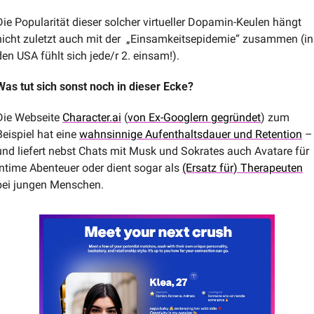
Die Popularität dieser solcher virtueller Dopamin-Keulen hängt 
nicht zuletzt auch mit der  „Einsamkeitsepidemie“ zusammen (in 
den USA fühlt sich jede/r 2. einsam!).
Was tut sich sonst noch in dieser Ecke?
Die Webseite 
Character.ai
 (
von Ex-Googlern gegründet
) zum 
Beispiel hat eine 
wahnsinnige Aufenthaltsdauer und Retention
 – 
und liefert nebst Chats mit Musk und Sokrates auch Avatare für 
intime Abenteuer oder dient sogar als 
(Ersatz für) Therapeuten
bei jungen Menschen.