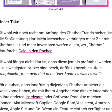
via Replika
Unser Take
Obwohl wir noch recht am Anfang des Chatbot-Trends stehen, ist
die Stoßrichtung klar: Mehr Menschen verbringen mehr Zeit mit 
Chatbots – und mehr Investoren werfen allem, wo „Chatbot“ 
draufsteht, 
Geld in den Rachen
. 
Obwohl längst nicht klar ist, dass diese jemals profitabel werden 
– die wenigsten Nutzer sind bereit, dafür zu bezahlen. 
Aber 
Hauptsache, man generiert neue User, koste es was es wolle …
Wir glauben, dass langfristig diejenigen Chatbot-Anbieter die 
Nase vorne haben, die mit ihrem Angebot eine direkte Integration 
in ihre anderen 
Hardware
- oder Software-Produkte machen 
können. Aka Microsoft Copilot, Google Bard/Assistent, Amazon 
Alexa, Apple Siri und Co. Wenn ein Feature einfach verfügbar und