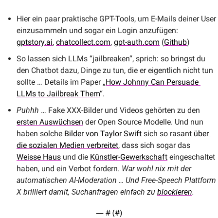
Hier ein paar praktische GPT-Tools, um E-Mails deiner User 
einzusammeln und sogar ein Login anzufügen: 
gptstory.ai
, 
chatcollect.com
, 
gpt-auth.com
 (
Github
)
So lassen sich LLMs “jailbreaken“, sprich: so bringst du 
den Chatbot dazu, Dinge zu tun, die er eigentlich nicht tun 
sollte … Details im Paper „
How Johnny Can Persuade 
LLMs to Jailbreak Them
“.
Puhhh
 … Fake XXX-Bilder und Videos gehörten zu den 
ersten Auswüchsen
 der Open Source Modelle. Und nun 
haben solche 
Bilder von Taylor Swift
 sich so rasant 
über 
die sozialen Medien verbreitet
, dass sich sogar das 
Weisse Haus
 und die 
Künstler-Gewerkschaft
 eingeschaltet 
haben, und ein Verbot fordern. 
War wohl nix mit der 
automatischen AI-Moderation … Und Free-Speech Plattform 
X brilliert damit, Suchanfragen einfach zu 
blockieren
.
— #
 (#
)