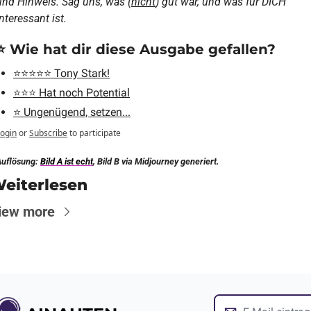
und Hinweis. Sag uns, was (
nicht
) gut war, und was für DICH 
interessant ist.
⭐️ Wie hat dir diese Ausgabe gefallen?
⭐️⭐️⭐️⭐️⭐️ Tony Stark!
⭐️⭐️⭐️ Hat noch Potential
⭐️ Ungenügend, setzen...
ogin
or
Subscribe
to participate
uflösung: 
Bild A ist echt
, Bild B via Midjourney generiert.
eiterlesen
iew more