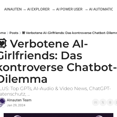
AINAUTEN
→ AI EXPLORER
→ AI POWER USER
→ AI AUTOMATION
ome
Posts
💟 Verbotene AI-Girlfriends: Das kontroverse Chatbot-Dile
💟 Verbotene AI-
Girlfriends: Das 
kontroverse Chatbot-
Dilemma
LUS: Top GPTs, AI-Audio & Video News, ChatGPT-
atenschutz, ...
AInauten Team
Jan 29, 2024