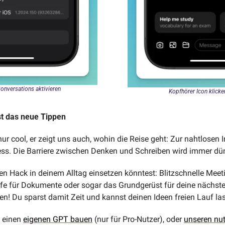
nversations aktivieren
Kopfhörer Icon klicke
st das neue Tippen
 nur cool, er zeigt uns auch, wohin die Reise geht: Zur nahtlosen I
ess. Die Barriere zwischen Denken und Schreiben wird immer dün
esen Hack in deinem Alltag einsetzen könntest: Blitzschnelle Meet
rfe für Dokumente oder sogar das Grundgerüst für deine nächste
hen! Du sparst damit Zeit und kannst deinen Ideen freien Lauf la
 einen 
eigenen GPT bauen
 (nur für Pro-Nutzer), oder 
unseren nu