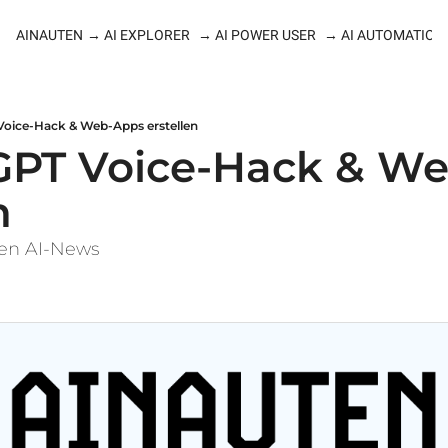
AINAUTEN
→ AI EXPLORER
→ AI POWER USER
→ AI AUTOMATION
Voice-Hack & Web-Apps erstellen
GPT Voice-Hack & We
n
ten AI-News