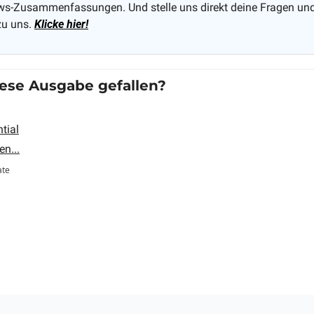
s-Zusammenfassungen. Und stelle uns direkt deine Fragen und
u uns. 
Klicke hier!
diese Ausgabe gefallen?
ntial
n...
ate