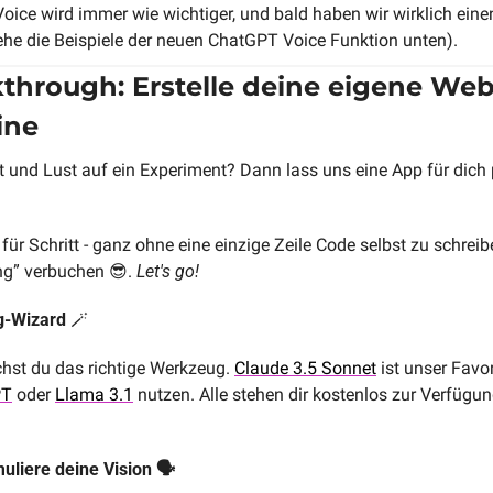
oice wird immer wie wichtiger, und bald haben wir wirklich einen
ehe die Beispiele der neuen ChatGPT Voice Funktion unten).
kthrough: Erstelle deine eigene We
ine
t und Lust auf ein Experiment? Dann lass uns eine App für dich
für Schritt - ganz ohne eine einzige Zeile Code selbst zu schrei
ng” verbuchen 
😎
. 
Let's go!
g-Wizard 
🪄
chst du das richtige Werkzeug. 
Claude 3.5 Sonnet
 ist unser Favor
PT
 oder 
Llama 3.1
 nutzen. Alle stehen dir kostenlos zur Verfügu
uliere deine Vision 🗣️