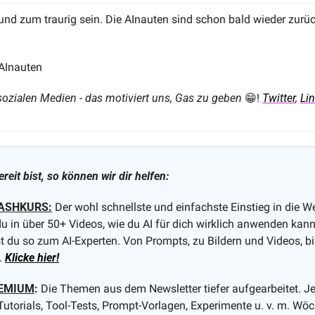
und zum traurig sein. Die AInauten sind schon bald wieder zurück
AInauten
 sozialen Medien - das motiviert uns, Gas zu geben 
😁
! 
Twitter
, 
Li
eit bist, so können wir dir helfen:
RASHKURS:
 Der wohl schnellste und einfachste Einstieg in die Wel
u in über 50+ Videos, wie du AI für dich wirklich anwenden kanns
 du so zum AI-Experten. Von Prompts, zu Bildern und Videos, bis 
. 
Klicke hier!
REMIUM
:
 Die Themen aus dem Newsletter tiefer aufgearbeitet. J
Tutorials, Tool-Tests, Prompt-Vorlagen, Experimente u. v. m. Wöc