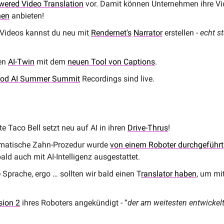
wered Video Translation
 vor. Damit können Unternehmen ihre Vi
hen
 anbieten!
Videos kannst du neu mit 
Rendernet's
Narrator
 erstellen - 
echt st
en 
AI-Twin
 mit dem 
neuen Tool von Captions
.
wood AI Summer Summit
 Recordings sind live.
e Taco Bell setzt neu auf AI in ihren 
Drive-Thrus
!
omatische Zahn-Prozedur wurde 
von einem Roboter durchgeführt
bald auch mit AI-Intelligenz ausgestattet.
Sprache, ergo … sollten wir bald einen T
ranslator haben
, um mi
sion 2
 ihres Roboters angekündigt - “
der am weitesten entwickel