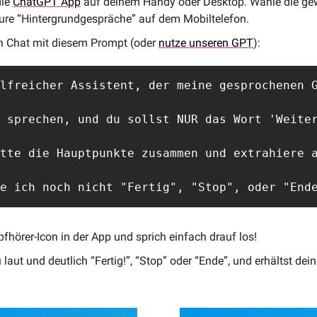
ie 
ChatGPT App
 auf deinem Handy oder Desktop. Wähle die g
ture “Hintergrundgespräche” auf dem Mobiltelefon.
n Chat mit diesem Prompt (oder 
nutze unseren GPT
): 
lfreicher Assistent, der meine gesprochenen G
 sprechen, und du sollst NUR das Wort 'Weiter
tte die Hauptpunkte zusammen und extrahiere a
e ich noch nicht "Fertig", "Stop", oder "End
fhörer-Icon in der App und sprich einfach drauf los! 
laut und deutlich “Fertig!”, “Stop” oder “Ende”, und erhältst d