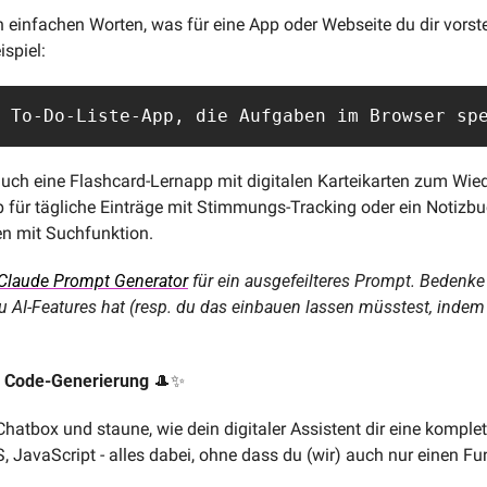
 einfachen Worten, was für eine App oder Webseite du dir vorstell
spiel: 
 To-Do-Liste-App, die Aufgaben im Browser sp
ch eine Flashcard-Lernapp mit digitalen Karteikarten zum Wiede
 für tägliche Einträge mit Stimmungs-Tracking oder ein Notizb
en mit Suchfunktion.
Claude Prompt Generator
 für ein ausgefeilteres Prompt. Bedenke
u AI-Features hat (resp. du das einbauen lassen müsstest, indem
: Code-Generierung 
🎩
✨
hatbox und staune, wie dein digitaler Assistent dir eine komple
, JavaScript - alles dabei, ohne dass du (wir) auch nur einen F