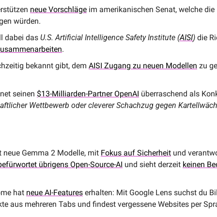
erstützen 
neue Vorschläge
 im amerikanischen Senat, welche die 
gen würden. 
l dabei das 
U.S. Artificial Intelligence Safety Institute (
AISI
) 
die R
zusammenarbeiten
. 
hzeitig bekannt gibt, dem 
AISI Zugang zu neuen Modellen
 zu g
net seinen 
$13-Milliarden-Partner OpenAI
 überraschend als Konk
ftlicher Wettbewerb oder cleverer Schachzug gegen Kartellwäch
rt neue Gemma 2 Modelle, mit 
Fokus auf Sicherheit
 und verantwo
befürwortet übrigens Open-Source-AI
 und sieht derzeit 
keinen Be
me hat 
neue AI-Features
 erhalten: Mit Google Lens suchst du Bil
kte aus mehreren Tabs und findest vergessene Websites per Spr