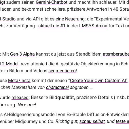
igt
 zudem seinen 
Gemini-Chatbot
 und macht ihn schlauer: Mit 
hladen und bekommst schnellere, präzisere Antworten in 40 Spr
I Studio
 und via API gibt es 
eine Neuerung
: die “Experimental Ve
ht zur Verfügung - 
aktuell die #1
 in der 
LMSYS-Arena
 für Text 
 Mit 
Gen-3 Alpha
 kannst du jetzt aus Standbildern 
atemberaube
 2-Modell
 revolutioniert die AI-gestützte Objekterkennung in Echtz
te in Bildern und Videos 
segmentieren
!
use 
Meta/Insta
 kommt der neuen “
Create Your Own Custom AI”
sschen Marketshare von 
character.ai
 abgraben …
: Bessere Bildqualität, präzisere Details (insb.
wurde 
released
ierung. 
Nice one!
ues AI-Bildgenerierungsmodell von Ex-Stable Diffusion-Entwicklern
genüber Midjourney und Co. 
Richtig gut, 
schau selbst
, und 
teste e