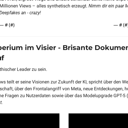
illionen Views – alles synthetisch erzeugt. 
Nimm dir ein paar M
Deepfakes an - crazy!
— #
 (#
)
— #
 (#
erium im Visier - Brisante Dokumen
uf
hischer Leader zu sein. 
ews teilt er seine Visionen zur Zukunft der KI, spricht über den 
schaft, über den Frontalangriff von Meta, neue Entdeckungen, h
sche Fragen zu Nutzerdaten sowie über das Modelupgrade GPT-5 
t.