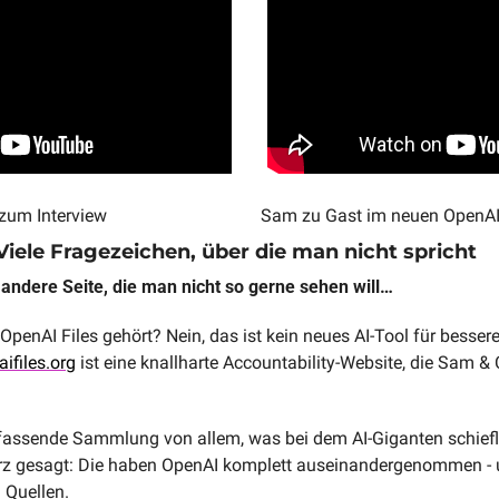
zum Interview
Sam zu Gast im neuen OpenAI
 Viele Fragezeichen, über die man nicht spricht
 andere Seite, die man nicht so gerne sehen will…
penAI Files gehört? Nein, das ist kein neues AI-Tool für bessere 
ifiles.org
 ist eine knallharte Accountability-Website, die Sam & C
assende Sammlung von allem, was bei dem AI-Giganten schieflä
urz gesagt: Die haben OpenAI komplett auseinandergenommen - un
 Quellen.