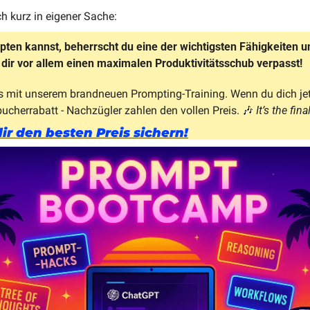
h kurz in eigener Sache:
pten kannst, beherrscht du eine der wichtigsten Fähigkeiten uns
e dir vor allem einen maximalen Produktivitätsschub verpasst! 
s mit unserem brandneuen Prompting-Training. Wenn du dich jet
bucherrabatt - Nachzügler zahlen den vollen Preis. 
🎶
It’s the fi
ir den besten Preis sichern!