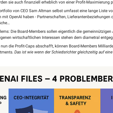
en sie auch finanziell erheblich von einer Profit-Maximierung pr
ortfolio von CEO Sam Altman selbst umfasst eine lange Liste vo
mit OpenAI haben - Partnerschaften, Lieferantenbeziehungen od
äche…
lems: Die Board-Members sollen eigentlich die gemeinnützigen A
eigenen wirtschaftlichen Interessen stehen dem diametral entgeg
un die Profit-Caps abschafft, können Board-Members Milliarden 
stments.
 Das ist wie wenn der Schiedsrichter gleichzeitig auf ein