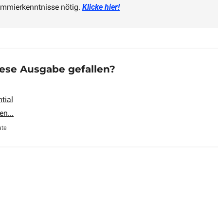
mmierkenntnisse nötig. 
Klicke hier!
diese Ausgabe gefallen?
ntial
n...
ate