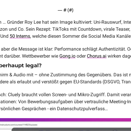
— #
 (#
)
 Gründer Roy Lee hat sein Image kultiviert: Uni-Rauswurf, Inte
n und Co. Sein Rezept: TikToks mit Countdown, virale Teaser, g
 Und 
50 Interns
, welche diesen Sommer die Social Media Kanäle 
k, aber die Message ist klar: Performance schlägt Authentizität. O
t darüber. Wettbewerber wie 
Gong.io
 oder 
Chorus.ai
 wirken dag
berhaupt legal?
chirm & Audio mit – ohne Zustimmung des Gegenübers. Das ist 
ndere als erlaubt und verstößt gegen EU-Standards (DSGVO, Tran
h: Cluely braucht vollen Screen- und Mikro-Zugriff. Damit verarbe
ationen: Von Bewerbungsaufgaben über vertrauliche Meeting-Inha
sönlichen Gesprächen - ein Datenschutzpulverfass…