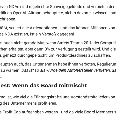
ktiven NDAs sind regelrechte Schweigegelübde und verbieten den 
ritik an OpenAI. Altman behauptete, nichts davon zu wissen - ha
chrieben.
ßt, verliert alle Aktienoptionen - und das können Millionen von 
s NDA existiert, ist ein Verstoß dagegen!
m auch nicht gerade Mut, wenn Safety-Teams 20 % der Computin
hen erhalten, aber dann 0% zur Verfügung gestellt wird. Und glei
s gehetzt durchgepeitscht, um Produktdeadlines zu schaffen.
haupten auch, das Unternehmen habe ihnen verboten, Regulierun
 zu warnen. 
Das ist so als würde dein Autohersteller verbieten, 
…
erest: Wenn das Board mitmischt
ma ist, wie viel die Führungskräfte und Vorstandsmitglieder von 
lg des Unternehmens profitieren. 
ie Profit-Cap aufgehoben werden - und da viele Board-Members sel