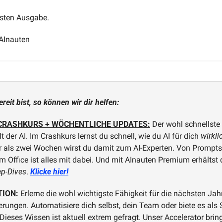
hsten Ausgabe. 
AInauten
eit bist, so können wir dir helfen:
CRASHKURS + WÖCHENTLICHE UPDATES:
 Der wohl schnellste
lt der AI. Im Crashkurs lernst du schnell, wie du AI für dich 
wirkli
r als zwei Wochen wirst du damit zum AI-Experten. Von Prompts,
im Office ist alles mit dabei. Und mit AInauten Premium erhältst
p-Dives
. 
Klicke hier!
TION
:
 Erlerne die wohl wichtigste Fähigkeit für die nächsten Jah
rungen. Automatisiere dich selbst, dein Team oder biete es als S
ieses Wissen ist aktuell extrem gefragt. Unser Accelerator bring