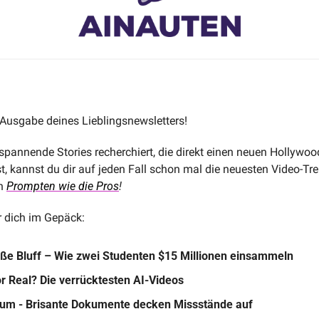
usgabe deines Lieblingsnewsletters! 
spannende Stories recherchiert, die direkt einen neuen Hollywoo
st, kannst du dir auf jeden Fall schon mal die neuesten Video-Tr
n 
Prompten wie die Pros
!
r dich im Gepäck:
roße Bluff – Wie zwei Studenten $15 Millionen einsammeln
or Real? Die verrücktesten AI-Videos
ium - Brisante Dokumente decken Missstände auf