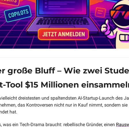
er große Bluff – Wie zwei Stude
-Tool $15 Millionen einsammel
vielleicht dreistesten und spaltendsten AI-Startup-Launch des Ja
nehmen, das Kontroversen nicht nur in Kauf nimmt, sondern sie 
det hat. 
s, was ein Tech-Drama braucht: rebellische Gründer, einen 
Rauswu