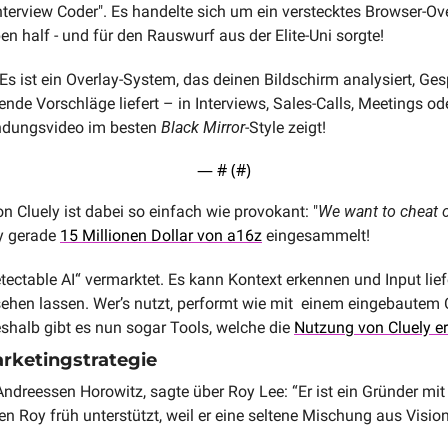
Interview Coder". Es handelte sich um ein verstecktes Browser-Ove
en half - und für den Rauswurf aus der Elite-Uni sorgte! 
 Es ist ein Overlay-System, das deinen Bildschirm analysiert, Ges
ende Vorschläge liefert – in Interviews, Sales-Calls, Meetings ode
ündungsvideo im besten 
Black Mirror
-Style zeigt!
— #
 (#
)
 Cluely ist dabei so einfach wie provokant: "
We want to cheat 
y gerade 
15 Millionen Dollar von a16z
 eingesammelt! 
tectable AI“ vermarktet. Es kann Kontext erkennen und Input liefe
hen lassen. Wer’s nutzt, performt wie mit  einem eingebautem C
halb gibt es nun sogar Tools, welche die 
Nutzung von Cluely e
arketingstrategie
Andreessen Horowitz, sagte über Roy Lee: “Er ist ein Gründer mi
n Roy früh unterstützt, weil er eine seltene Mischung aus Vision