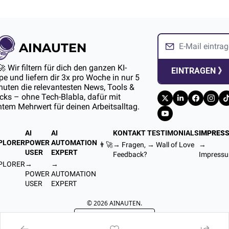
AINAUTEN
🚀 Wir filtern für dich den ganzen KI-
EINTRAGEN 》
e und liefern dir 3x pro Woche in nur 5 
uten die relevantesten News, Tools & 
ks – ohne Tech-Blabla, dafür mit 
htem Mehrwert für deinen Arbeitsalltag.
AI 
AI 
KONTAKT
TESTIMONIALS
IMPRES
PLORER
POWER 
AUTOMATION 
👨‍🚀
→ Fragen, 
→ 
Wall of Love
→ 
USER
EXPERT
Feedback?
Impress
PLORER
→ 
→ 
POWER 
AUTOMATION 
USER
EXPERT
© 2026 AINAUTEN.
Powered by beehiiv