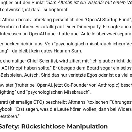
ngt es auf den Punkt: 
"Sam Altman ist ein Visionär mit einem V
 entwickelt, ist das... suboptimal.
e: Altman besaß jahrelang persönlich den "OpenAI Startup Fund"
mber erfuhren es zufällig auf einer Dinnerparty. Er sagte auch u
n Interessen an OpenAI habe - hatte aber Anteile über zwei separ
er packen richtig aus. Von "psychologisch missbräuchlichem Verh
ung" - da bleibt kein gutes Haar an Sam. 
, ehemaliger Chief Scientist, wird zitiert mit "Ich glaube nicht, da
 AGI-Knopf haben sollte." Er übergab dem Board sogar ein selbs
eispielen. Autsch. Sind das nur verletzte Egos oder ist da viel
ister (früher bei OpenAI, jetzt Co-Founder von Anthropic) besc
lighting" und "psychologischen Missbrauch". 
ati (ehemalige CTO) beschreibt Altmans "toxischen Führungsstil
ybook: "Erst sagen, was die Leute hören wollen, dann bei Widers
erstören."
Safety: Rücksichtlose Manipulation