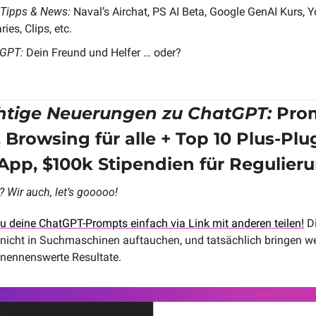
-Tipps & News:
 Naval’s Airchat, PS AI Beta, Google GenAI Kurs, 
es, Clips, etc.
GPT:
 Dein Freund und Helfer … oder?
htige Neuerungen zu ChatGPT:
 Pro
 Browsing für alle + Top 10 Plus-Plug
App, $100k Stipendien für Regulier
t? Wir auch, let’s gooooo!
u deine ChatGPT-Prompts einfach via Link mit anderen teilen!
 D
n nicht in Suchmaschinen auftauchen, und tatsächlich bringen we
nennenswerte Resultate.