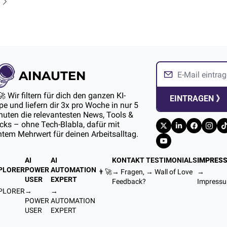
AINAUTEN
🚀 Wir filtern für dich den ganzen KI-
EINTRAGEN 》
e und liefern dir 3x pro Woche in nur 5 
uten die relevantesten News, Tools & 
ks – ohne Tech-Blabla, dafür mit 
htem Mehrwert für deinen Arbeitsalltag.
AI 
AI 
KONTAKT
TESTIMONIALS
IMPRES
PLORER
POWER 
AUTOMATION 
👨‍🚀
→ Fragen, 
→ 
Wall of Love
→ 
USER
EXPERT
Feedback?
Impress
PLORER
→ 
→ 
POWER 
AUTOMATION 
USER
EXPERT