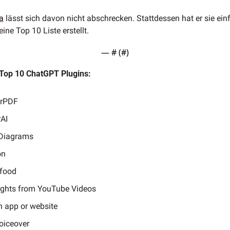
a
 lässt sich davon nicht abschrecken. Stattdessen hat er sie einf
eine Top 10 Liste erstellt.
— #
 (#
)
 Top 10 ChatGPT Plugins:
rPDF
AI
 Diagrams
on
 food
ights from YouTube Videos
n app or website
oiceover