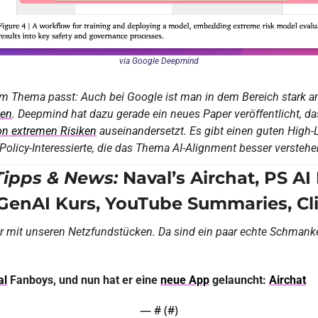
via Google Deepmind
um Thema passt: Auch bei Google ist man in dem Bereich stark a
ten
n extremen Risiken
 auseinandersetzt. Es gibt einen guten High-L
 Policy-Interessierte, die das Thema AI-Alignment besser verstehe
Tipps & News:
 Naval’s Airchat, PS AI 
GenAI Kurs, YouTube Summaries, Clip
r mit unseren Netzfundstücken. Da sind ein paar echte Schmanker
al
 Fanboys, und nun hat er eine 
neue App
 gelauncht: 
Airchat
— #
 (#
)