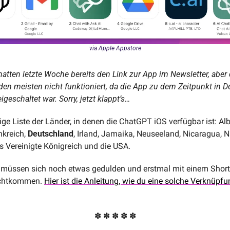
via Apple Appstore
hatten letzte Woche bereits den Link zur App im Newsletter, aber d
 den meisten nicht funktioniert, da die App zu dem Zeitpunkt in D
igeschaltet war. Sorry, jetzt klappt’s… 
ige Liste der Länder, in denen die ChatGPT iOS verfügbar ist: Alb
nkreich, 
Deutschland
, Irland, Jamaika, Neuseeland, Nicaragua, Ni
s Vereinigte Königreich und die USA.
 müssen sich noch etwas gedulden und erstmal mit einem Short
echtkommen. 
Hier ist die Anleitung, wie du eine solche Verknüpfu
✽ ✽ ✽ ✽ ✽