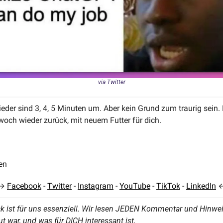
via Twitter
der sind 3, 4, 5 Minuten um. Aber kein Grund zum traurig sein. 
woch wieder zurück, mit neuem Futter für dich.
en
→ 
Facebook
 - 
Twitter
 - 
Instagram
 - 
YouTube
 - 
TikTok
 - 
LinkedIn
 
k ist für uns essenziell. Wir lesen JEDEN Kommentar und Hinweis
ut war, und was für DICH interessant ist, 