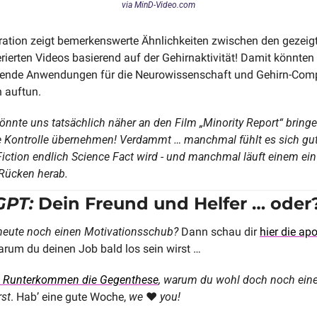
via MinD-Video.com
ation zeigt bemerkenswerte Ähnlichkeiten zwischen den gezeigt
ierten Videos basierend auf der Gehirnaktivität! Damit könnten s
hende Anwendungen für die Neurowissenschaft und Gehirn-Comp
n auftun. 
önnte uns tatsächlich näher an den Film „Minority Report“ bringe
 Kontrolle übernehmen! Verdammt … manchmal fühlt es sich gut
iction endlich Science Fact wird - und manchmal läuft einem ein k
Rücken herab. 
GPT:
 Dein Freund und Helfer … oder
heute noch einen Motivationsschub?
 Dann schau dir 
hier die ap
arum du deinen Job bald los sein wirst … 
m Runterkommen die Gegenthese
, warum du wohl doch noch eine
rst
. Hab’ eine gute Woche, 
we 
❤️
 you!