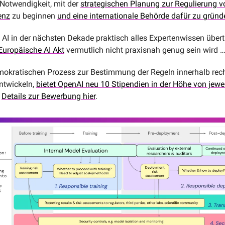
 Notwendigkeit, mit der 
strategischen Planung zur Regulierung vo
enz
 zu beginnen 
und eine internationale Behörde dafür zu gründ
I in der nächsten Dekade praktisch alles Expertenwissen übertre
Europäische AI Akt
 vermutlich nicht praxisnah genug sein wird 
okratischen Prozess zur Bestimmung der Regeln innerhalb recht
ntwickeln, 
bietet OpenAI neu 10 Stipendien in der Höhe von jewe
 
Details zur Bewerbung hier
.