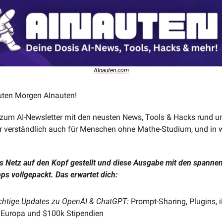
AInauten.com
uten Morgen AInauten!
um AI-Newsletter mit den neusten News, Tools & Hacks rund 
r verständlich auch für Menschen ohne Mathe-Studium, und in we
s Netz auf den Kopf gestellt und diese Ausgabe mit den spannen
ps vollgepackt. Das erwartet dich:
ichtige Updates zu OpenAI & ChatGPT:
 Prompt-Sharing, Plugins, 
 Europa und $100k Stipendien