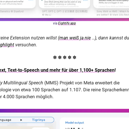
via 
Eightify.app
keine Extension nutzen willst (
man weiß ja nie
 …), dann kannst du
ghlight
 versuchen.
✽ ✽ ✽ ✽ ✽
xt, Text-to-Speech und mehr für über 1,100+ Sprachen
! 
y Multilingual Speech
 (MMS) Projekt von Meta erweitert die 
logie von etwa 100 Sprachen auf 1.107. Die reine Spracherkennu
er 4.000 Sprachen möglich.