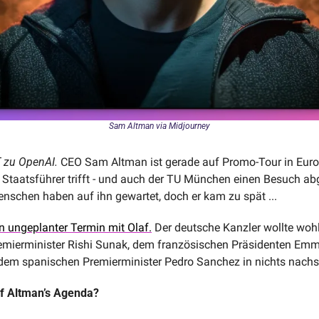
Sam Altman via Midjourney
zu OpenAI. 
CEO Sam Altman ist gerade auf Promo-Tour in Europ
Staatsführer trifft - und auch der TU München einen Besuch abge
nschen haben auf ihn gewartet, doch er kam zu spät ...
n ungeplanter Termin mit Olaf.
 Der deutsche Kanzler wollte woh
remierminister Rishi Sunak, dem französischen Präsidenten Emm
em spanischen Premierminister Pedro Sanchez in nichts nachs
f Altman’s Agenda? 