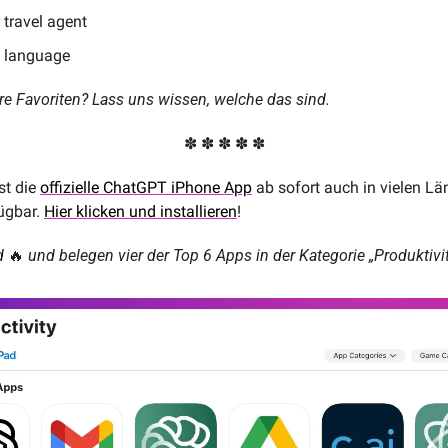
 travel agent
a language
re Favoriten? Lass uns wissen, welche das sind.
✽ ✽ ✽ ✽ ✽
st die 
offizielle ChatGPT iPhone App
 ab sofort auch in vielen Lä
ügbar. 
Hier klicken und installieren
!
d 
🔥
 und belegen vier der Top 6 Apps in der Kategorie „Produktivi