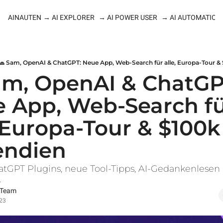
AINAUTEN
→ AI EXPLORER
→ AI POWER USER
→ AI AUTOMATION
🧢 Sam, OpenAI & ChatGPT: Neue App, Web-Search für alle, Europa-Tour &
am, OpenAI & ChatGPT
 App, Web-Search fü
, Europa-Tour & $100k 
endien
atGPT Plugins, neue Tool-Tipps, AI-Gedankenlesen 
.
 Team
23