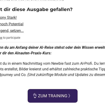
at dir diese Ausgabe gefallen?
 Tony Stark!
 noch Potential
gend, setzen...
be
to participate
n du am Anfang deiner AI-Reise stehst oder dein Wissen erweiter
r dir den AInauten-Praxis-Kurs:
t du in einem Nachmittag vom Newbie fast zum AI-Profi. Du lerns
s erstellst, Bilder kreierst und erhältst zahlreiche praktische Tip
journey und Co. 
(Und zukünftige Module und Updates zu diesem
👌
 ZUM TRAINING 》