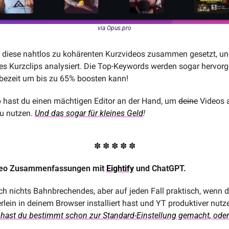
via Opus.pro
diese nahtlos zu kohärenten Kurzvideos zusammen gesetzt, und 
des Kurzclips analysiert. Die Top-Keywords werden sogar hervor
bezeit um bis zu 65% boosten kann!
p hast du einen mächtigen Editor an der Hand, um 
deine
 Videos a
u nutzen.
Und das sogar für kleines Geld
!
✽ ✽ ✽ ✽ ✽
eo Zusammenfassungen mit 
Eightify
 und ChatGPT.
ch nichts Bahnbrechendes, aber auf jeden Fall praktisch, wenn d
rlein in deinem Browser installiert hast und YT produktiver nutzen
 hast du bestimmt schon zur Standard-Einstellung gemacht, oder