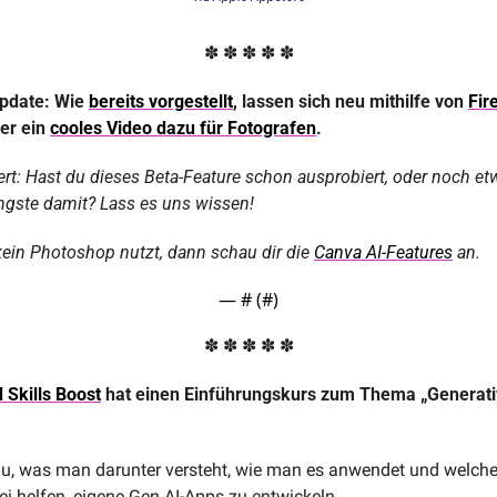
✽ ✽ ✽ ✽ ✽
pdate: Wie 
bereits vorgestellt
, lassen sich neu mithilfe von 
Fir
er ein 
cooles Video dazu für Fotografen
.
ert: Hast du dieses Beta-Feature schon ausprobiert, oder noch et
gste damit? Lass es uns wissen!
kein Photoshop nutzt, dann schau dir die 
Canva AI-Features
 an.
— #
 (#
)
✽ ✽ ✽ ✽ ✽
 Skills Boost
 hat einen Einführungskurs zum Thema „Generativ
 du, was man darunter versteht, wie man es anwendet und welche
ei helfen, eigene Gen AI-Apps zu entwickeln. 