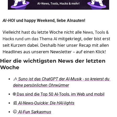
AI-HOI 
und happy Weekend, liebe AInauten!
Vielleicht hast du letzte Woche nicht alle 
News, Tools & 
 mitgekriegt, oder bist erst 
Hacks rund um das Thema AI
seit Kurzem dabei. Deshalb hier unser Recap mit allen 
Headlines aus unserem Newsletter – auf einen Klick!
Hier die wichtigsten News der letzten 
Woche
🎶
Suno ist das ChatGPT der AI-Musik - so kreierst du 
deine persönlichen Ohrwürmer
🌐
 Das sind die Top 50 AI-Tools, im Web und mobil
📰
AI-News-Quickie: Die HAI-lights
🤭
AI-
Fun
 Sarkasmus