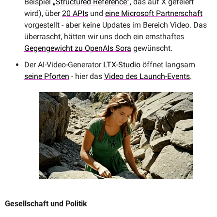
Beispiel 
„Structured Reference”
, das auf X gefeiert 
wird), über 
20 APIs
 und 
eine Microsoft Partnerschaft
vorgestellt - aber keine Updates im Bereich Video. Das 
überrascht, hätten wir uns doch ein ernsthaftes 
Gegengewicht zu OpenAIs Sora
 gewünscht.
Der AI-Video-Generator 
LTX-Studio
 öffnet langsam 
seine Pforten
 - hier das 
Video des Launch-Events
.
Gesellschaft und Politik