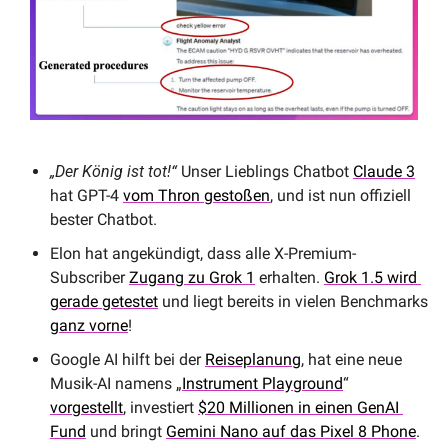
„Der König ist tot!“
 Unser Lieblings Chatbot 
Claude 3
hat GPT-4 
vom Thron gestoßen
, und ist nun offiziell 
bester Chatbot.
Elon hat angekündigt, dass alle X-Premium-
Subscriber 
Zugang zu Grok 1
 erhalten. 
Grok 1.5 wird 
gerade getestet
 und liegt bereits in vielen Benchmarks 
ganz vorne
!
Google AI hilft bei der 
Reiseplanung
, hat eine neue 
Musik-AI namens „
Instrument Playground
“ 
vorgestellt
, investiert 
$20 Millionen in einen GenAI 
Fund
 und bringt 
Gemini Nano auf das Pixel 8 Phone
.