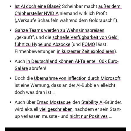
Ist AI doch eine Blase?
 Scheinbar macht 
außer dem 
Chiphersteller NVIDIA
 niemand wirklich Profit 
(„Verkaufe Schaufeln während dem Goldrausch!“).
Ganze Teams werden zu Wahnsinnspreisen
„gekauft“, und die 
schnelle Verfügbarkeit von Geld 
führt zu Hype und Abzocke
 (und 
FOMO
 lässt 
Firmenbewertungen 
in kürzester Zeit explodieren
).
Auch 
in Deutschland können AI-Talente 100k Euro-
Saläre
 abrufen!
Doch die 
Übernahme von Inflection durch Microsoft
ist eine Warnung, dass an der AI-Bubble vielleicht 
doch was dran ist …
Auch über 
Emad Mostaque
, den 
Stability AI
-Gründer, 
wird aktuell 
viel geschrieben
, nachdem er sein Start-
up verlassen musste - und 
nicht nur Positives
 …  