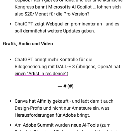
Kongress 
bannt Microsofts AI Copilot
 … lohnen sich 
also 
$20/Monat für die Pro-Version
? 
ChatGPT 
zeigt Webquellen prominenter an
 - und es 
soll 
demnächst weitere Updates
 geben.
Grafik, Audio und Video
ChatGPT bringt mehr Kontrolle für die 
Bildgenerierung mit DALL-E 3 (übrigens, OpenAI hat 
einen “Artist in residence”
).
— #
 (#
)
Canva hat Affinity gekauft
 - und lädt damit auch 
Design-Profis und nicht nur Amateure ein, was 
Herausforderungen für Adobe
 bringt.
Am 
Adobe Summit
 wurden 
neue AI-Tools
 (zum 