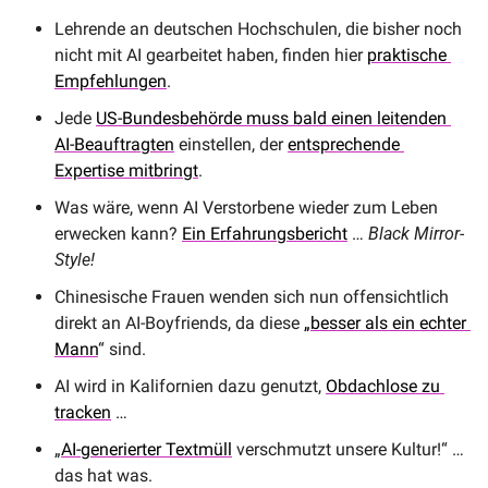
Lehrende an deutschen Hochschulen, die bisher noch 
nicht mit AI gearbeitet haben, finden hier 
praktische 
Empfehlungen
.
Jede 
US-Bundesbehörde muss bald einen leitenden 
AI-Beauftragten
 einstellen, der 
entsprechende 
Expertise mitbringt
.
Was wäre, wenn AI Verstorbene wieder zum Leben 
erwecken kann? 
Ein Erfahrungsbericht
 … 
Black Mirror-
Style!
Chinesische Frauen wenden sich nun offensichtlich 
direkt an AI-Boyfriends, da diese 
„besser als ein echter 
Mann
“ sind.
AI wird in Kalifornien dazu genutzt, 
Obdachlose zu 
tracken
 … 
„
AI-generierter Textmüll
 verschmutzt unsere Kultur!“ … 
das hat was.