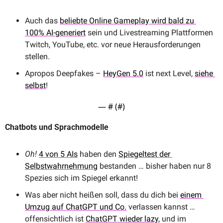
Auch das 
beliebte Online Gameplay wird bald zu 
100% AI-generiert
 sein und Livestreaming Plattformen 
Twitch, YouTube, etc. vor neue Herausforderungen 
stellen.
Apropos Deepfakes – 
HeyGen 5.0
 ist next Level, 
siehe 
selbst
!
— #
 (#
)
Chatbots und Sprachmodelle
Oh!
4 von 5 AIs
 haben den 
Spiegeltest der 
Selbstwahrnehmung
 bestanden … bisher haben nur 8 
Spezies sich im Spiegel erkannt!
Was aber nicht heißen soll, dass du dich bei 
einem 
Umzug auf ChatGPT und Co.
 verlassen kannst … 
offensichtlich ist 
ChatGPT wieder lazy
, und im 