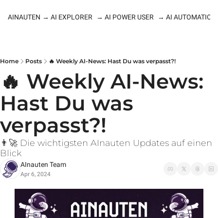
AINAUTEN
→ AI EXPLORER
→ AI POWER USER
→ AI AUTOMATION
Home
Posts
🔥 Weekly AI-News: Hast Du was verpasst?!
🔥 Weekly AI-News: 
Hast Du was 
verpasst?!
👨‍🚀 Die wichtigsten AInauten Updates auf einen 
Blick
AInauten Team
Apr 6, 2024