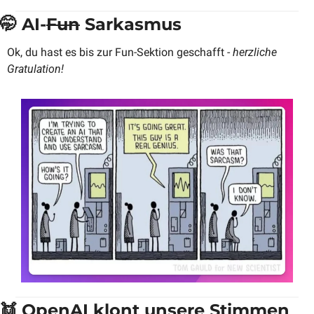
🤭
 AI-
Fun
 Sarkasmus
Ok, du hast es bis zur Fun-Sektion geschafft - 
herzliche 
Gratulation!
👯
 OpenAI klont unsere Stimmen 