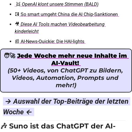
👯
OpenAI klont unsere Stimmen (BALD)
💽
 So smart umgeht China die AI Chip-Sanktionen 
🎥
Diese AI Tools machen Videobearbeitung 
kinderleicht
📰
 AI-News-Quickie: Die HAI-lights 
🧑‍🚀
Jede Woche mehr neue Inhalte im 
AI-Vault! 
(50+ Videos, von ChatGPT zu Bildern, 
Videos, Automation, Prompts und 
mehr!)
 → Auswahl der Top-Beiträge der letzten 
Woche ← 
🎶
 Suno ist das ChatGPT der AI-