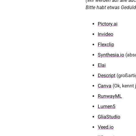
(Wir werden auf alle au
Bitte habt etwas Geduld
Pictory.ai
Invideo
Flexclip
Synthesia.io
 (abs
Elai
Descript
 (großarti
Canva
 (Ok, kennt
RunwayML
Lumen5
GliaStudio
Veed.io