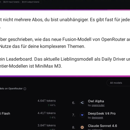
 nicht mehrere Abos, du bist unabhängiger. Es gibt fast für jedes
.
über geschrieben, wie das neue Fusion-Modell von OpenRouter a
Nutze das für deine komplexeren Themen.
n Leaderboard. Das aktuelle Lieblingsmodell als Daily Driver u
ntier-Modellen ist MiniMax M3.