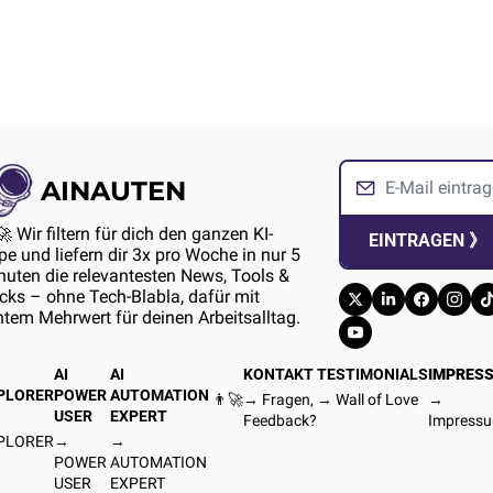
AINAUTEN
🚀 Wir filtern für dich den ganzen KI-
EINTRAGEN 》
e und liefern dir 3x pro Woche in nur 5 
uten die relevantesten News, Tools & 
ks – ohne Tech-Blabla, dafür mit 
htem Mehrwert für deinen Arbeitsalltag.
AI 
AI 
KONTAKT
TESTIMONIALS
IMPRES
PLORER
POWER 
AUTOMATION 
👨‍🚀
→ Fragen, 
→ 
Wall of Love
→ 
USER
EXPERT
Feedback?
Impress
PLORER
→ 
→ 
POWER 
AUTOMATION 
USER
EXPERT