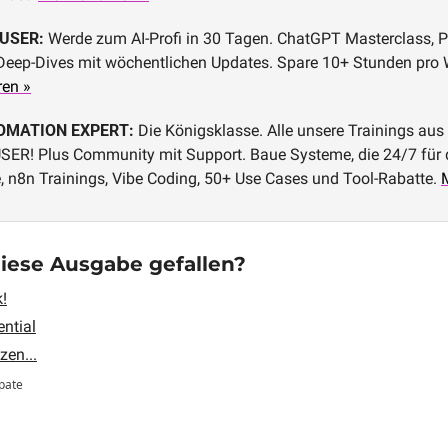
 USER:
 Werde zum AI-Profi in 30 Tagen. ChatGPT Masterclass, P
eep-Dives mit wöchentlichen Updates. Spare 10+ Stunden pro W
ren »
OMATION EXPERT:
 Die Königsklasse. Alle unsere Trainings au
ER! Plus Community mit Support. Baue Systeme, die 24/7 für di
, n8n Trainings, Vibe Coding, 50+ Use Cases und Tool-Rabatte. 
 diese Ausgabe gefallen?
k!
ential
zen...
ipate