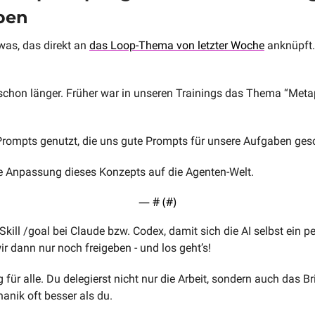
iben
s, das direkt an 
das Loop-Thema von letzter Woche
 anknüpft.
ns schon länger. Früher war in unseren Trainings das Thema “Met
Prompts genutzt, die uns gute Prompts für unsere Aufgaben ges
ne Anpassung dieses Konzepts auf die Agenten-Welt.
— #
 (#
)
kill /goal bei Claude bzw. Codex, damit sich die AI selbst ein pe
r dann nur noch freigeben - und los geht’s!
ür alle. Du delegierst nicht nur die Arbeit, sondern auch das Bri
anik oft besser als du.