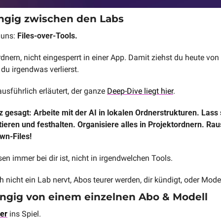
ängig zwischen den Labs
uns: 
Files-over-Tools.
rdnern, nicht eingesperrt in einer App. Damit ziehst du heute vo
 du irgendwas verlierst.
sführlich erläutert, der ganze 
Deep-Dive liegt hier
.
gesagt: Arbeite mit der AI in lokalen Ordnerstrukturen. Lass si
ieren und festhalten. Organisiere alles in Projektordnern. Raus
wn-Files!
en immer bei dir ist, nicht in irgendwelchen Tools.
h nicht ein Lab nervt, Abos teurer werden, dir kündigt, oder Model
ängig von einem einzelnen Abo & Modell
er
 ins Spiel.