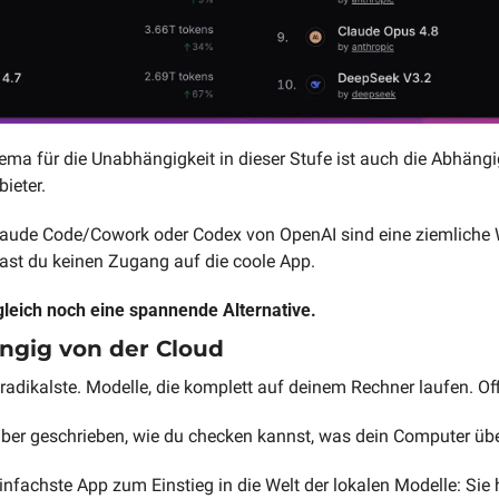
ma für die Unabhängigkeit in dieser Stufe ist auch die Abhängig
ieter.
aude Code/Cowork oder Codex von OpenAI sind eine ziemliche W
hast du keinen Zugang auf die coole App.
gleich noch eine spannende Alternative.
ängig von der Cloud
e radikalste. Modelle, die komplett auf deinem Rechner laufen. Offli
über geschrieben, wie du checken kannst, was dein Computer üb
infachste App zum Einstieg in die Welt der lokalen Modelle: Sie 