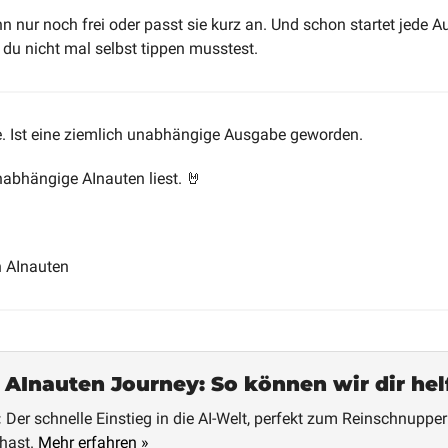
n nur noch frei oder passt sie kurz an. Und schon startet jede A
 du nicht mal selbst tippen musstest.
te. Ist eine ziemlich unabhängige Ausgabe geworden.
abhängige AInauten liest. 
🤘
n AInauten
 AInauten Journey: So können wir dir hel
:
 Der schnelle Einstieg in die AI-Welt, perfekt zum Reinschnuppe
hast. 
Mehr erfahren »