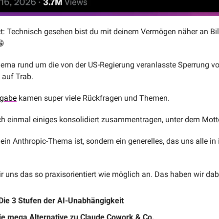
t: Technisch gesehen bist du mit deinem Vermögen näher an Bill G
😁
ema rund um die von der US-Regierung veranlasste Sperrung von
 auf Trab.
gabe
 kamen super viele Rückfragen und Themen.
ch einmal einiges konsolidiert zusammentragen, unter dem Mott
 ein Anthropic-Thema ist, sondern ein generelles, das uns alle in 
 uns das so praxisorientiert wie möglich an. Das haben wir dab
Die 3 Stufen der AI-Unabhängigkeit
e mega Alternative zu Claude Cowork & Co.