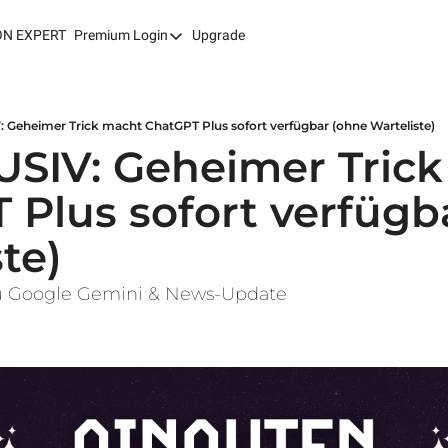
ON EXPERT
Premium Login
Upgrade
Premium Login
Weekly Deep-Dives
AI EXPLORER/POWER USER
 Geheimer Trick macht ChatGPT Plus sofort verfügbar (ohne Warteliste)
USIV: Geheimer Trick
AI AUTOMATION
Plus sofort verfügb
te)
zu Google Gemini & News-Update