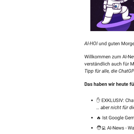
AI-HOI 
und guten Morge
Willkommen zum AI-News
verständlich auch für 
Tipp für alle, die Chat
Das haben wir heute fü
✋
 EXKLUSIV: Cha
… aber nicht für d
🔥
 Ist Google Gem
🧑‍💻
 AI-News - W