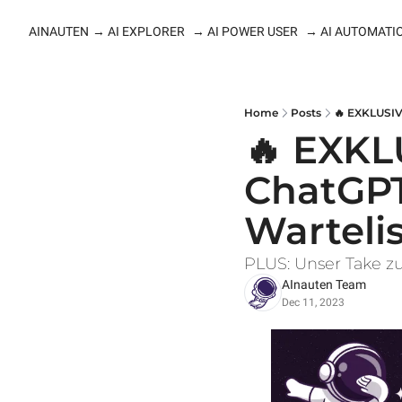
AINAUTEN
→ AI EXPLORER
→ AI POWER USER
→ AI AUTOMATI
Home
Posts
🔥 EXKLUSIV:
🔥 EXKL
ChatGPT 
Wartelis
PLUS: Unser Take 
AInauten Team
Dec 11, 2023