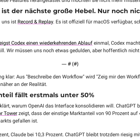
diese Features herangetastet und möchten sie nicht mehr missen
ist der nächste große Hebel. Nur noch nich
 uns ist 
Record & Replay
. Es ist offiziell für macOS verfügbar, s
 
eigst Codex einen wiederkehrenden Ablauf
 einmal, Codex macht
ll. Wir müssen uns noch etwas gedulden, aber hoffentlich nicht
— #
 (#
)
ng klar: Aus "Beschreibe den Workflow" wird "Zeig mir den Workfl
äher an der Realität.
eil fällt erstmals unter 50%
or Tower
 zeigt, dass der einstige Marktanteil von 90 Prozent auf 
rkts gefallen ist. 
zent, Claude bei 10,3 Prozent. ChatGPT bleibt trotzdem riesig mit