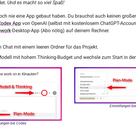
et. 
Und es macht so viel Spaß!
ch nie eine App gebaut haben. Du brauchst auch keinen großen Pl
Codex App
owork
-Desktop-App (Abo nötig) auf deinem Rechner. 
n Chat mit einem leeren Ordner für das Projekt.
Modell mit hohem Thinking-Budget und wechsle zum Start in de
Einstellungen be
lungen bei Codex