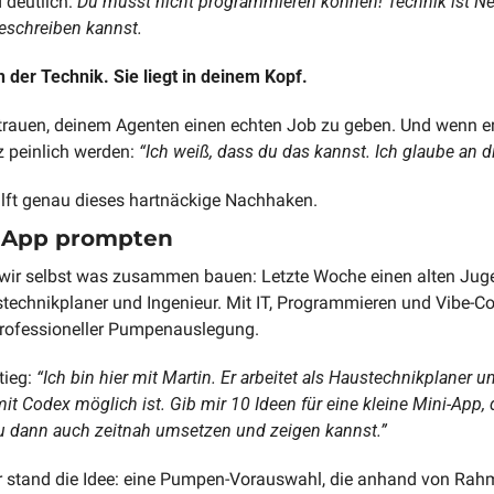
 deutlich:
 Du musst nicht programmieren können! Technik ist Ne
eschreiben kannst.
in der Technik. Sie liegt in deinem Kopf.
trauen, deinem Agenten einen echten Job zu geben. Und wenn er 
z peinlich werden: 
“Ich weiß, dass du das kannst. Ich glaube an d
lft genau dieses hartnäckige Nachhaken.
e App prompten
r wir selbst was zusammen bauen: Letzte Woche einen alten Jug
stechnikplaner und Ingenieur. Mit IT, Programmieren und Vibe-Co
 professioneller Pumpenauslegung.
ieg: 
“Ich bin hier mit Martin. Er arbeitet als Haustechnikplaner u
t Codex möglich ist. Gib mir 10 Ideen für eine kleine Mini-App, di
du dann auch zeitnah umsetzen und zeigen kannst.”
r stand die Idee: eine Pumpen-Vorauswahl, die anhand von Ra