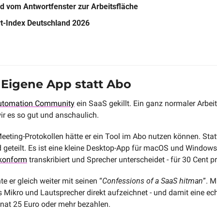
d vom Antwortfenster zur Arbeitsfläche
rt-Index Deutschland 2026
: Eigene App statt Abo
utomation Community
 ein SaaS gekillt. Ein ganz normaler Arbei
ir es so gut und anschaulich.
Meeting-Protokollen hätte er ein Tool im Abo nutzen können. Stat
konform
 transkribiert und Sprecher unterscheidet - für 30 Cent p
 er gleich weiter mit seinen “
Confessions of a SaaS hitman
”. M
s Mikro und Lautsprecher direkt aufzeichnet - und damit eine echt
onat 25 Euro oder mehr bezahlen.