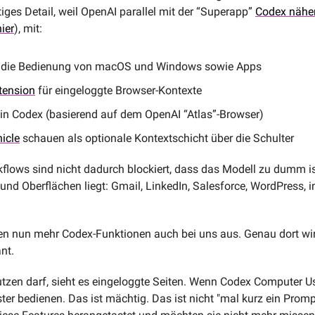
iges Detail, weil OpenAI parallel mit der “Superapp” 
Codex nähe
ier
), mit:
r die Bedienung von macOS und Windows sowie Apps
tension
 für eingeloggte Browser-Kontexte
 in Codex (basierend auf dem OpenAI “Atlas”-Browser)
icle
 schauen als optionale Kontextschicht über die Schulter
kflows sind nicht dadurch blockiert, dass das Modell zu dumm ist
 und Oberflächen liegt: Gmail, LinkedIn, Salesforce, WordPress, i
len nun mehr Codex-Funktionen auch bei uns aus. Genau dort wird
nt.
en darf, sieht es eingeloggte Seiten. Wenn Codex Computer Use
ster bedienen. Das ist mächtig. Das ist nicht "mal kurz ein Promp