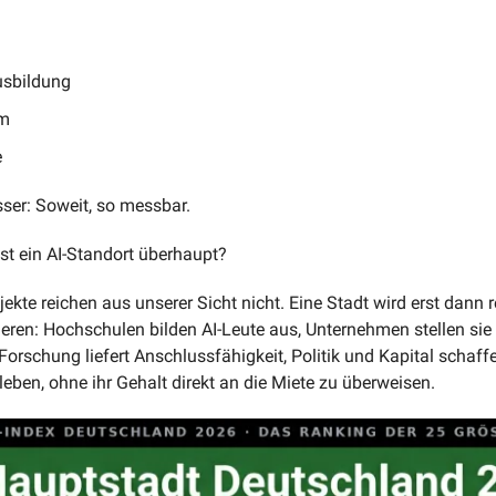
usbildung
em
e
sser: Soweit, so messbar.
st ein AI-Standort überhaupt?
ekte reichen aus unserer Sicht nicht. Eine Stadt wird erst dann 
ieren: Hochschulen bilden AI-Leute aus, Unternehmen stellen sie 
orschung liefert Anschlussfähigkeit, Politik und Kapital schaffe
ben, ohne ihr Gehalt direkt an die Miete zu überweisen.