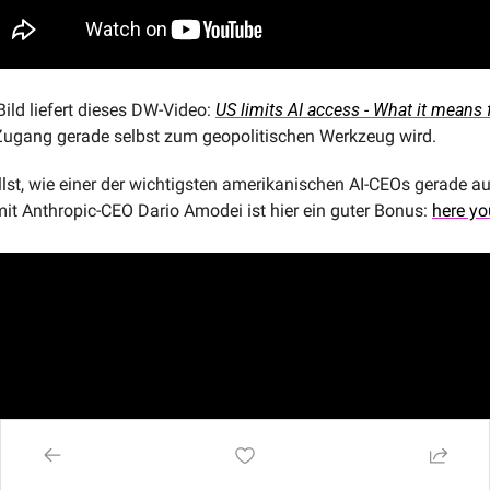
ld liefert dieses DW-Video: 
US limits AI access - What it means 
-Zugang gerade selbst zum geopolitischen Werkzeug wird.
lst, wie einer der wichtigsten amerikanischen AI-CEOs gerade auf
mit Anthropic-CEO Dario Amodei ist hier ein guter Bonus: 
here yo