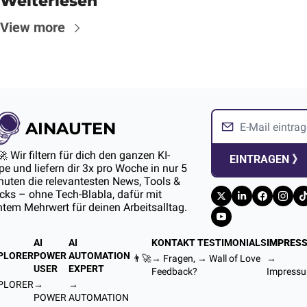
Weiterlesen
View more
AINAUTEN
🚀 Wir filtern für dich den ganzen KI-
EINTRAGEN 》
e und liefern dir 3x pro Woche in nur 5 
uten die relevantesten News, Tools & 
ks – ohne Tech-Blabla, dafür mit 
htem Mehrwert für deinen Arbeitsalltag.
AI 
AI 
KONTAKT
TESTIMONIALS
IMPRES
PLORER
POWER 
AUTOMATION 
👨‍🚀
→ Fragen, 
→ 
Wall of Love
→ 
USER
EXPERT
Feedback?
Impress
PLORER
→ 
→ 
POWER 
AUTOMATION 