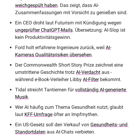
weichgespült haben
. Das zeigt, dass AI-
Zusammenfassungen mit Vorsicht zu genießen sind.
Ein CEO droht laut Futurism mit Kündigung wegen 
ungeprüfter ChatGPT-Mails
. Übersetzung: AI-Slop ist 
kein Produktivitätsgewinn.
Ford holt erfahrene Ingenieure zurück, weil 
AI-
Kameras Qualitätsrisiken übersehen
.
Der Commonwealth Short Story Prize zeichnet eine 
umstrittene Geschichte trotz 
AI-Verdacht
 aus - 
während e-Book-Verleiher Libby 
AI-Filter
 bekommt.
Tidal streicht Tantiemen für 
vollständig AI-generierte 
Musik
. 
Wer AI häufig zum Thema Gesundheit nutzt, glaubt 
laut 
KFF-Umfrage
 öfter an Impfmythen.
Ein US-Gesetz soll den Verkauf von 
Gesundheits- und 
Standortdaten
 aus AI-Chats verbieten.