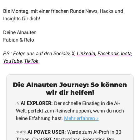
Bis Montag, mit einer frischen Runde News, Hacks und 
Insights für dich!
Deine AInauten
Fabian & Reto
P.S.: Folge uns auf den Socials! 
X
, 
LinkedIn
, 
Facebook
, 
Insta
, 
YouTube
, 
TikTok
Die AInauten Journey: So können 
wir dir helfen!
⭐ 
AI EXPLORER:
 Der schnelle Einstieg in die AI-
Welt, perfekt zum Reinschnuppern, wenn du noch 
keine Erfahrung hast. 
Mehr erfahren »
⭐⭐⭐ 
AI POWER USER:
 Werde zum AI-Profi in 30 
Tagen. ChatGPT Masterclass, Prompting Pro 