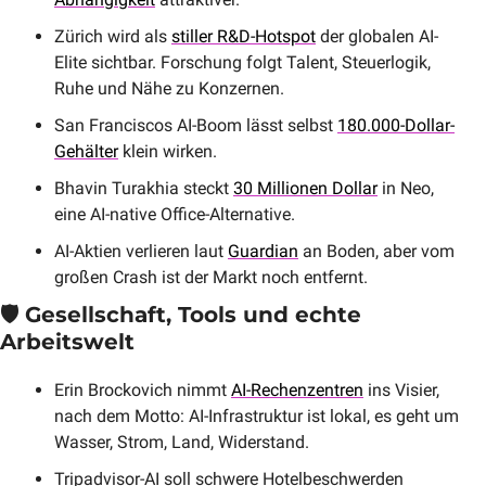
Zürich wird als 
stiller R&D-Hotspot
 der globalen AI-
Elite sichtbar. Forschung folgt Talent, Steuerlogik, 
Ruhe und Nähe zu Konzernen.
San Franciscos AI-Boom lässt selbst 
180.000-Dollar-
Gehälter
 klein wirken.
Bhavin Turakhia steckt 
30 Millionen Dollar
 in Neo, 
eine AI-native Office-Alternative.
AI-Aktien verlieren laut 
Guardian
 an Boden, aber vom 
großen Crash ist der Markt noch entfernt.
🛡️ Gesellschaft, Tools und echte 
Arbeitswelt
Erin Brockovich nimmt 
AI-Rechenzentren
 ins Visier, 
nach dem Motto: AI-Infrastruktur ist lokal, es geht um 
Wasser, Strom, Land, Widerstand.
Tripadvisor-AI soll schwere Hotelbeschwerden 