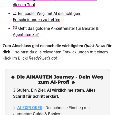
diesem Tool
🔮
 Ein cooler Weg, mit AI die richtigen 
Entscheidungen zu treffen
😿
 Geht das goldene AI-Zeitfenster für Berater & 
Agenturen zu?
Zum Abschluss gibt es noch die wichtigsten 
Quick News
 für 
dich 
– so hast du alle relevanten Entwicklungen mit einem 
Klick im Blick! 
Ready? Let’s go!
🔥
 Die AINAUTEN Journey - Dein Weg 
zum AI-Profi 
🔥
3 Stufen. Ein Ziel: AI wirklich meistern. Alles 
Schritt für Schritt erklärt.
》
AI EXPLORER
 - Der schnelle Einstieg mit 
Jumpstart Guide & Basics.