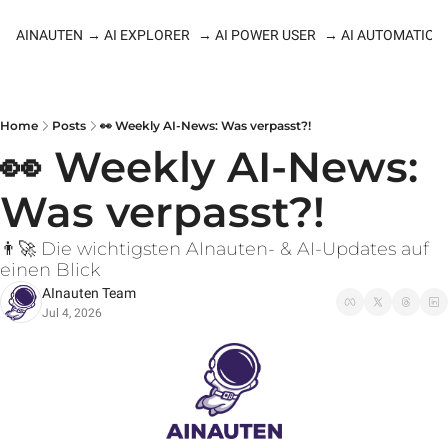
AINAUTEN
→ AI EXPLORER
→ AI POWER USER
→ AI AUTOMATION
Home
Posts
👀 Weekly AI-News: Was verpasst?!
👀 Weekly AI-News: 
Was verpasst?!
👨‍🚀 Die wichtigsten AInauten- & AI-Updates auf 
einen Blick
AInauten Team
Jul 4, 2026