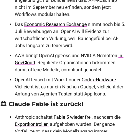
angekündigt. Für Builder heißt das: API-Roadmap 
nicht im September neu erfinden, sondern jetzt 
Workflows modular halten.
Das 
Economic Research Exchange
 nimmt noch bis 5. 
Juli Bewerbungen an. OpenAI will Evidenz zur 
wirtschaftlichen Wirkung, weil Bauchgefühl bei AI-
Jobs langsam zu teuer wird.
AWS bringt OpenAI gpt-oss und NVIDIA Nemotron 
in 
GovCloud
. Regulierte Organisationen bekommen 
damit offene Modelle, compliant gehostet.
OpenAI teasert mit Work Louder 
Codex-Hardware
. 
Vielleicht ist es nur ein Nischen-Gadget, vielleicht der 
Anfang von Agenten-Tasten statt App-Icons.
🏛️ Claude Fable ist zurück!
Anthropic schaltet 
Fable 5 wieder frei
, nachdem die 
Exportkontrollen
 aufgehoben wurden. Der ganze 
Vorfall zeigt, dass dein Modellzugang immer 