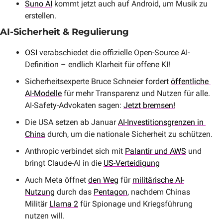
Suno AI
 kommt jetzt auch auf Android, um Musik zu 
erstellen.
AI-Sicherheit & Regulierung
OSI
 verabschiedet die offizielle Open-Source AI-
Definition – endlich Klarheit für offene KI!
Sicherheitsexperte Bruce Schneier fordert 
öffentliche 
AI-Modelle
 für mehr Transparenz und Nutzen für alle. 
AI-Safety-Advokaten sagen: 
Jetzt bremsen!
Die USA setzen ab Januar 
AI-Investitionsgrenzen in 
China
 durch, um die nationale Sicherheit zu schützen.
Anthropic verbindet sich mit 
Palantir und AWS
 und 
bringt Claude-AI in die 
US-Verteidigung
Auch Meta öffnet 
den Weg
 für 
militärische AI-
Nutzung
 durch das 
Pentagon
, nachdem Chinas 
Militär 
Llama 2
 für Spionage und Kriegsführung 
nutzen will.