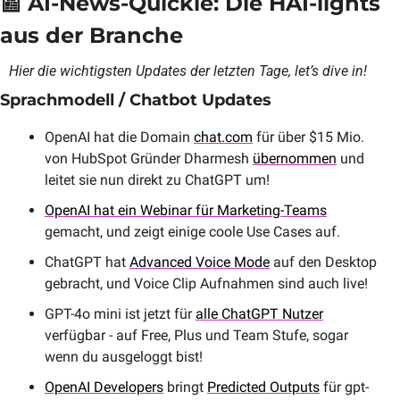
📰
 AI-News-Quickie: Die HAI-lights 
aus der Branche
Hier die wichtigsten Updates der letzten Tage, let’s dive in!
Sprachmodell / Chatbot Updates
OpenAI hat die Domain 
chat.com
 für über $15 Mio. 
von HubSpot Gründer Dharmesh 
übernommen
 und 
leitet sie nun direkt zu ChatGPT um!
OpenAI hat ein Webinar für Marketing-Teams
gemacht, und zeigt einige coole Use Cases auf.
ChatGPT hat 
Advanced Voice Mode
 auf den Desktop 
gebracht, und Voice Clip Aufnahmen sind auch live!
GPT-4o mini ist jetzt für 
alle ChatGPT Nutzer
verfügbar - auf Free, Plus und Team Stufe, sogar 
wenn du ausgeloggt bist!
OpenAI Developers
 bringt 
Predicted Outputs
 für gpt-