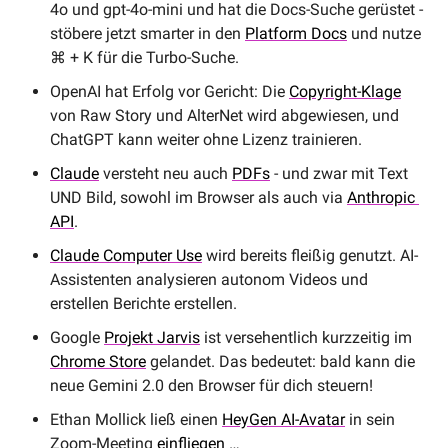
4o und gpt-4o-mini und hat die Docs-Suche gerüstet - 
stöbere jetzt smarter in den 
Platform Docs
 und nutze 
⌘ + K für die Turbo-Suche.
OpenAI hat Erfolg vor Gericht: Die 
Copyright-Klage
von Raw Story und AlterNet wird abgewiesen, und 
ChatGPT kann weiter ohne Lizenz trainieren.
Claude
 versteht neu auch 
PDFs
 - und zwar mit Text 
UND Bild, sowohl im Browser als auch via 
Anthropic 
API
.
Claude Computer Use
 wird bereits fleißig genutzt. AI-
Assistenten analysieren autonom Videos und 
erstellen Berichte erstellen.
Google 
Projekt Jarvis
 ist versehentlich kurzzeitig im 
Chrome Store
 gelandet. Das bedeutet: bald kann die 
neue Gemini 2.0 den Browser für dich steuern!
Ethan Mollick ließ einen 
HeyGen AI-Avatar
 in sein 
Zoom-Meeting 
einfliegen
 …