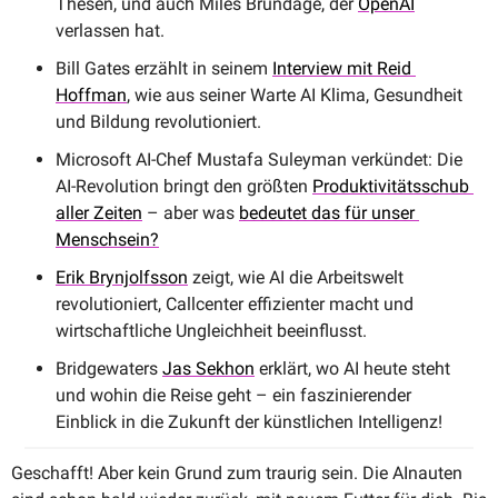
Thesen, und auch Miles Brundage, der 
OpenAI
verlassen hat.
Bill Gates erzählt in seinem 
Interview mit Reid 
Hoffman
, wie aus seiner Warte AI Klima, Gesundheit 
und Bildung revolutioniert.
Microsoft AI-Chef Mustafa Suleyman verkündet: Die 
AI-Revolution bringt den größten 
Produktivitätsschub 
aller Zeiten
 – aber was 
bedeutet das für unser 
Menschsein?
Erik Brynjolfsson
 zeigt, wie AI die Arbeitswelt 
revolutioniert, Callcenter effizienter macht und 
wirtschaftliche Ungleichheit beeinflusst.
Bridgewaters 
Jas Sekhon
 erklärt, wo AI heute steht 
und wohin die Reise geht – ein faszinierender 
Einblick in die Zukunft der künstlichen Intelligenz!
Geschafft! Aber kein Grund zum traurig sein. Die AInauten 