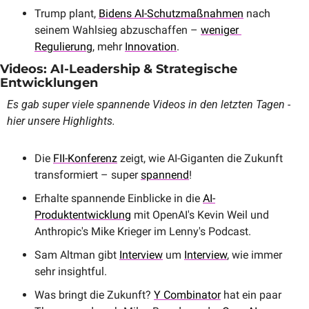
Trump plant, 
Bidens AI-Schutzmaßnahmen
 nach 
seinem Wahlsieg abzuschaffen – 
weniger 
Regulierung
, mehr 
Innovation
.
Videos: AI-Leadership & Strategische 
Entwicklungen
Es gab super viele spannende Videos in den letzten Tagen - 
hier unsere Highlights.
Die 
FII-Konferenz
 zeigt, wie AI-Giganten die Zukunft 
transformiert – super 
spannend
!
Erhalte spannende Einblicke in die 
AI-
Produktentwicklung
 mit OpenAI's Kevin Weil und 
Anthropic's Mike Krieger im Lenny's Podcast.
Sam Altman gibt 
Interview
 um 
Interview
, wie immer 
sehr insightful. 
Was bringt die Zukunft? 
Y Combinator
 hat ein paar 