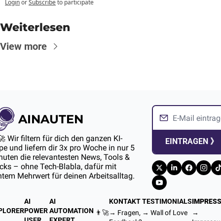
Login
or
Subscribe
to participate
Weiterlesen
View more
AINAUTEN
🚀 Wir filtern für dich den ganzen KI-
EINTRAGEN 》
e und liefern dir 3x pro Woche in nur 5 
uten die relevantesten News, Tools & 
ks – ohne Tech-Blabla, dafür mit 
htem Mehrwert für deinen Arbeitsalltag.
AI 
AI 
KONTAKT
TESTIMONIALS
IMPRES
PLORER
POWER 
AUTOMATION 
👨‍🚀
→ Fragen, 
→ 
Wall of Love
→ 
USER
EXPERT