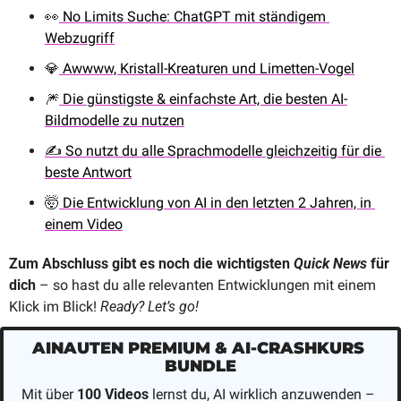
👀
 No Limits Suche: ChatGPT mit ständigem 
Webzugriff
💎
 Awwww, Kristall-Kreaturen und Limetten-Vogel
🎆
 Die günstigste & einfachste Art, die besten AI-
Bildmodelle zu nutzen
✍️ So nutzt du alle Sprachmodelle gleichzeitig für die 
beste Antwort
🤯
 Die Entwicklung von AI in den letzten 2 Jahren, in 
einem Video
Zum Abschluss gibt es noch die wichtigsten 
Quick News
 für 
dich 
– so hast du alle relevanten Entwicklungen mit einem 
Klick im Blick! 
Ready? Let’s go!
AINAUTEN PREMIUM & AI-CRASHKURS 
BUNDLE
Mit über 
100 Videos
 lernst du, AI wirklich anzuwenden – 