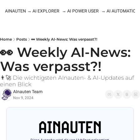
AINAUTEN
→ AI EXPLORER
→ AI POWER USER
→ AI AUTOMATION
Home
Posts
👀 Weekly AI-News: Was verpasst?!
👀 Weekly AI-News: 
Was verpasst?!
👨‍🚀 Die wichtigsten AInauten- & AI-Updates auf 
einen Blick
AInauten Team
Nov 9, 2024