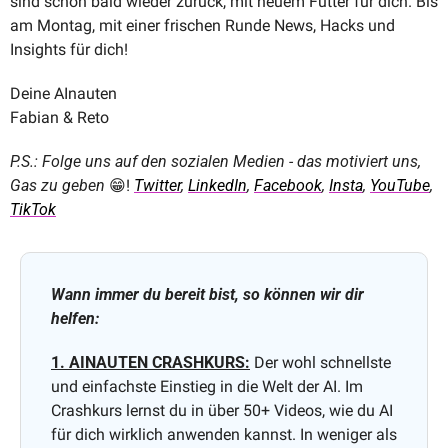
sind schon bald wieder zurück, mit neuem Futter für dich. Bis 
am Montag, mit einer frischen Runde News, Hacks und 
Insights für dich!
Deine AInauten
Fabian & Reto
P.S.: Folge uns auf den sozialen Medien - das motiviert uns, 
Gas zu geben 
😁
! 
Twitter
, 
LinkedIn
, 
Facebook
, 
Insta
, 
YouTube
, 
TikTok
Wann immer du bereit bist, so können wir dir 
helfen:
1. AINAUTEN CRASHKURS:
 Der wohl schnellste 
und einfachste Einstieg in die Welt der AI. Im 
Crashkurs lernst du in über 50+ Videos, wie du AI 
für dich wirklich anwenden kannst. In weniger als 