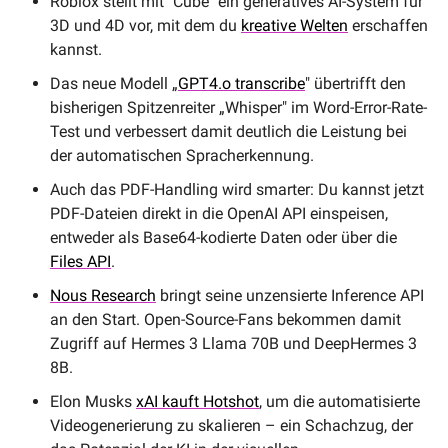
Roblox stellt mit "Cube" ein generatives AI-System für 
3D und 4D vor, mit dem du 
kreative Welten
 erschaffen 
kannst.
Das neue Modell „
GPT4.o transcribe
" übertrifft den 
bisherigen Spitzenreiter „Whisper" im Word-Error-Rate-
Test und verbessert damit deutlich die Leistung bei 
der automatischen Spracherkennung.
Auch das PDF-Handling wird smarter: Du kannst jetzt 
PDF-Dateien direkt in die OpenAI API einspeisen, 
entweder als Base64-kodierte Daten oder über die 
Files API
.
Nous Research
 bringt seine unzensierte Inference API 
an den Start. Open-Source-Fans bekommen damit 
Zugriff auf Hermes 3 Llama 70B und DeepHermes 3 
8B.
Elon Musks 
xAI kauft Hotshot
, um die automatisierte 
Videogenerierung zu skalieren – ein Schachzug, der 