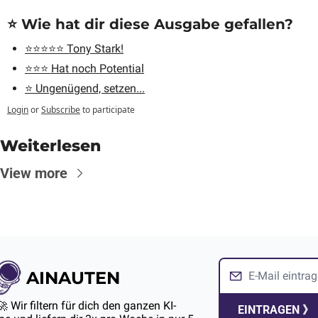
⭐️ Wie hat dir diese Ausgabe gefallen?
⭐️⭐️⭐️⭐️⭐️ Tony Stark!
⭐️⭐️⭐️ Hat noch Potential
⭐️ Ungenügend, setzen...
Login
or
Subscribe
to participate
Weiterlesen
View more
AINAUTEN
🚀 Wir filtern für dich den ganzen KI-
EINTRAGEN 》