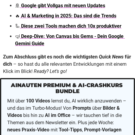
🚢
 Google gibt Vollgas mit neuen Updates
🔥
 AI & Marketing in 2025: Das sind die Trends
🦾
Diese zwei Tools machen dich 10x produktiver
🤿
 Deep-Dive: Von Canvas bis Gems - Dein Google 
Gemini Guide
Zum Abschluss gibt es noch die wichtigsten 
Quick News
 für 
dich 
– so hast du alle relevanten Entwicklungen mit einem 
Klick im Blick! 
Ready? Let’s go!
AINAUTEN PREMIUM & AI-CRASHKURS 
BUNDLE
Mit über 
100 Videos
 lernst du, AI wirklich anzuwenden – 
und das im Turbo-Modus! Von 
Prompts
 über 
Bilder & 
Videos
 bis hin zu 
AI im Office
 – wir tauchen tief in die 
Themen aus dem Newsletter ein. Plus jede Woche: 
neues Praxis-Video 
mit 
Tool-Tipps
, 
Prompt-Vorlagen