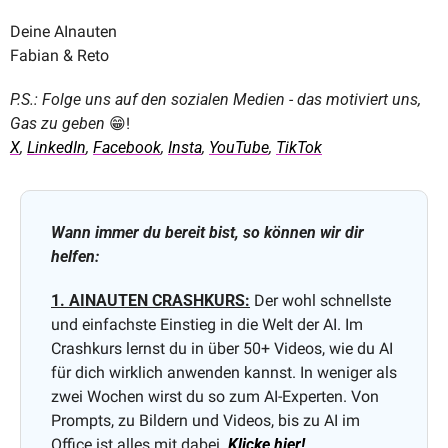
Deine AInauten
Fabian & Reto
P.S.: Folge uns auf den sozialen Medien - das motiviert uns, 
Gas zu geben 
😁
!
X
, 
LinkedIn
, 
Facebook
, 
Insta
, 
YouTube
, 
TikTok
Wann immer du bereit bist, so können wir dir 
helfen:
1. AINAUTEN CRASHKURS:
 Der wohl schnellste 
und einfachste Einstieg in die Welt der AI. Im 
Crashkurs lernst du in über 50+ Videos, wie du AI 
für dich wirklich anwenden kannst. In weniger als 
zwei Wochen wirst du so zum AI-Experten. Von 
Prompts, zu Bildern und Videos, bis zu AI im 
Office ist alles mit dabei. 
Klicke hier!