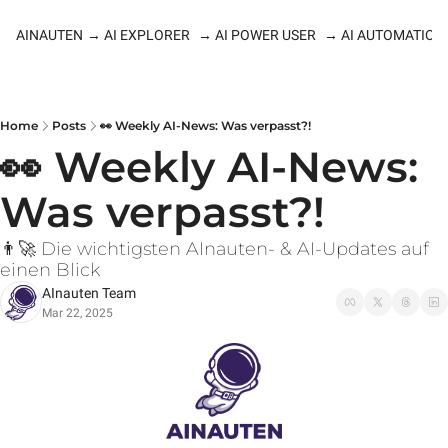
AINAUTEN
→ AI EXPLORER
→ AI POWER USER
→ AI AUTOMATION
Home
Posts
👀 Weekly AI-News: Was verpasst?!
👀 Weekly AI-News: 
Was verpasst?!
👨‍🚀 Die wichtigsten AInauten- & AI-Updates auf 
einen Blick
AInauten Team
Mar 22, 2025