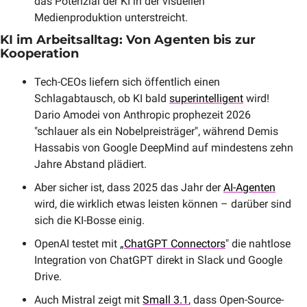
das Potenzial der KI in der visuellen 
Medienproduktion unterstreicht.
KI im Arbeitsalltag: Von Agenten bis zur 
Kooperation
Tech-CEOs liefern sich öffentlich einen 
Schlagabtausch, ob KI bald 
superintelligent
 wird! 
Dario Amodei von Anthropic prophezeit 2026 
"schlauer als ein Nobelpreisträger", während Demis 
Hassabis von Google DeepMind auf mindestens zehn 
Jahre Abstand plädiert.
Aber sicher ist, dass 2025 das Jahr der 
AI-Agenten
wird, die wirklich etwas leisten können – darüber sind 
sich die KI-Bosse einig.
OpenAI testet mit „
ChatGPT Connectors
" die nahtlose 
Integration von ChatGPT direkt in Slack und Google 
Drive.
Auch Mistral zeigt mit 
Small 3.1
, dass Open-Source-