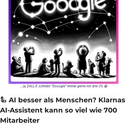
… ja, DALL-E schreibt “Gooogle” immer gerne mit drei O’s 
😁
🦾
 AI besser als Menschen? Klarnas 
AI-Assistent kann so viel wie 700 
Mitarbeiter