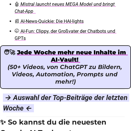
🤖
Mistral launcht neues MEGA Model und bringt 
Chat-App  
📰
 AI-News-Quickie: Die HAI-lights
🤭
 AI-Fun: Clippy, der Großvater der Chatbots und 
GPTs
🧑‍🚀
Jede Woche mehr neue Inhalte im 
AI-Vault! 
(50+ Videos, von ChatGPT zu Bildern, 
Videos, Automation, Prompts und 
mehr!)
 → Auswahl der Top-Beiträge der letzten 
Woche ← 
✨
 So kannst du die neuesten 