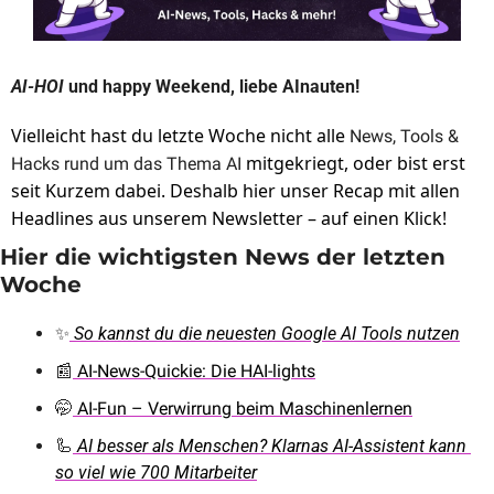
AI-HOI 
und happy Weekend, liebe AInauten!
Vielleicht hast du letzte Woche nicht alle 
News, Tools & 
 mitgekriegt, oder bist erst 
Hacks rund um das Thema AI
seit Kurzem dabei. Deshalb hier unser Recap mit allen 
Headlines aus unserem Newsletter – auf einen Klick!
Hier die wichtigsten News der letzten 
Woche
✨
So kannst du die neuesten Google AI Tools nutzen
📰
 AI-News-Quickie: Die HAI-lights
🤭
 AI-Fun – Verwirrung beim Maschinenlernen
🦾
AI besser als Menschen? Klarnas AI-Assistent kann 
so viel wie 700 Mitarbeiter