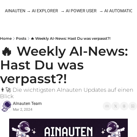
AINAUTEN
→ AI EXPLORER
→ AI POWER USER
→ AI AUTOMATION
Home
Posts
🔥 Weekly AI-News: Hast Du was verpasst?!
🔥 Weekly AI-News: 
Hast Du was 
verpasst?!
👨‍🚀 Die wichtigsten AInauten Updates auf einen 
Blick
AInauten Team
Mar 2, 2024