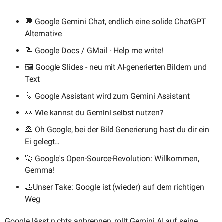
💬
 Google Gemini Chat, endlich eine solide ChatGPT 
Alternative
📝
 Google Docs / GMail - Help me write!
🖼️ Google Slides - neu mit AI-generierten Bildern und 
Text
🤳
 Google Assistant wird zum Gemini Assistant
👀
 Wie kannst du Gemini selbst nutzen?
🙈
 Oh Google, bei der Bild Generierung hast du dir ein 
Ei gelegt…
🚀
 Google's Open-Source-Revolution: Willkommen, 
Gemma!
🦶
Unser Take: Google ist (wieder) auf dem richtigen 
Weg
Google lässt nichts anbrennen, rollt Gemini AI auf seine 