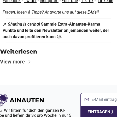
Facebook
 - 
Twitter
 - 
Instagram
 - 
YouTube
 - 
TikTok
 -  
LinkedIn
Fragen, Ideen & Tipps? Antworte uns auf diese 
E-Mail
.
📌
Sharing is caring! 
Sammle Extra-AInauten-Karma 
Punkte und leite den Newsletter an jemanden weiter, der 
auch davon profitieren kann 
😘
.
Weiterlesen
View more
AINAUTEN
🚀 Wir filtern für dich den ganzen KI-
EINTRAGEN 》
e und liefern dir 3x pro Woche in nur 5 