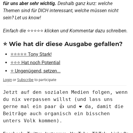
für uns aber sehr wichtig.
 Deshalb ganz kurz: welche 
Themen sind für DICH interessant, welche müssen nicht 
sein? Let us know! 
Einfach die 
⭐
⭐
⭐
⭐
⭐
️️️️️ klicken und Kommentar dazu schreiben.
⭐️ Wie hat dir diese Ausgabe gefallen?
⭐️⭐️⭐️⭐️⭐️ Tony Stark!
⭐️⭐️⭐️ Hat noch Potential
⭐️ Ungenügend, setzen...
Login
or
Subscribe
to participate
Jetzt auf den sozialen Medien folgen, wenn 
du nix verpassen willst (und lass uns 
gerne mal ein paar 👍 und ❤️ da, damit die 
Beiträge auch organisch ein bisschen 
unters Volk kommen).