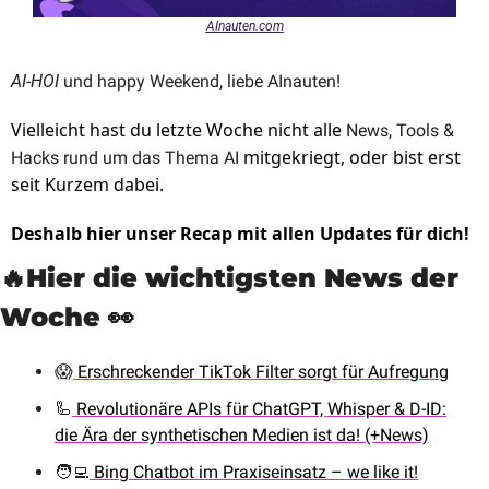
AInauten.com
AI-HOI 
und happy Weekend, liebe AInauten!
Vielleicht hast du letzte Woche nicht alle 
News, Tools & 
 mitgekriegt, oder bist erst 
Hacks rund um das Thema AI
seit Kurzem dabei. 
Deshalb hier unser Recap mit allen Updates für dich!
🔥
Hier die wichtigsten News der 
Woche 
👀
😱
 Erschreckender TikTok Filter sorgt für Aufregung
🦾
 Revolutionäre APIs für ChatGPT, Whisper & D-ID:
die Ära der synthetischen Medien ist da! (+News)
🧑‍💻
 Bing Chatbot im Praxiseinsatz – we like it!