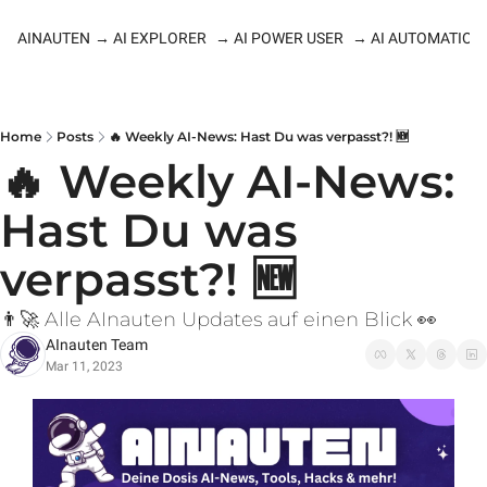
AINAUTEN
→ AI EXPLORER
→ AI POWER USER
→ AI AUTOMATION
Home
Posts
🔥 Weekly AI-News: Hast Du was verpasst?! 🆕
🔥 Weekly AI-News: 
Hast Du was 
verpasst?! 🆕
👨‍🚀 Alle AInauten Updates auf einen Blick 👀
AInauten Team
Mar 11, 2023