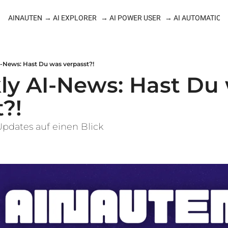
AINAUTEN
→ AI EXPLORER
→ AI POWER USER
→ AI AUTOMATION
I-News: Hast Du was verpasst?!
ly AI-News: Hast Du 
?! 
 Updates auf einen Blick