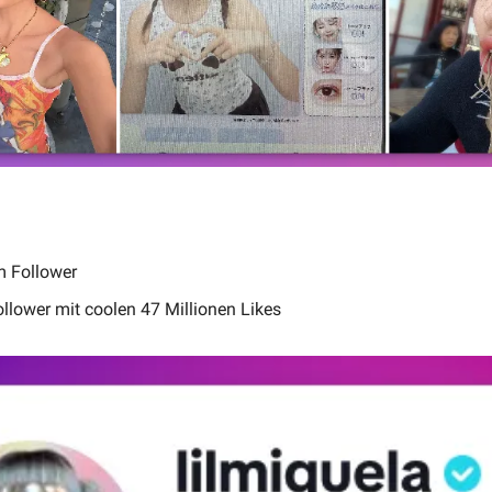
m Follower
ollower mit coolen 47 Millionen Likes