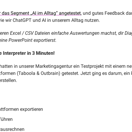
 das Segment „AI im Alltag“ angetestet
, und gutes Feedback d
 wie wir ChatGPT und AI in unserem Alltag nutzen. 
ren Excel / CSV Dateien einfache Auswertungen machst, dir Diag
ine PowerPoint exportierst. 
 Interpreter in 3 Minuten!
hatten in unserer Marketingagentur ein Testprojekt mit einem n
ormen (Taboola & Outbrain) getestet. Jetzt ging es darum, ein 
rstellen.
ttformen exportieren
führen
rausrechnen