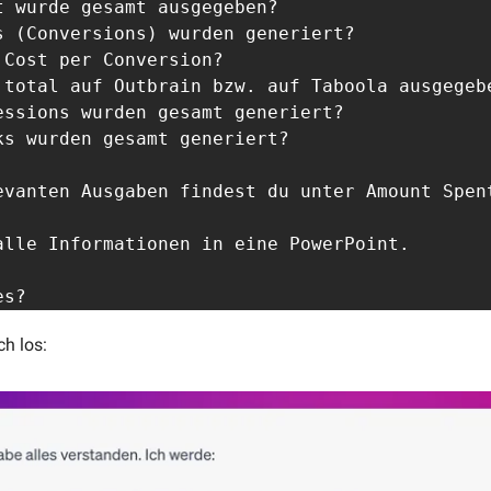
t wurde gesamt ausgegeben?

s (Conversions) wurden generiert?

Cost per Conversion?

 total auf Outbrain bzw. auf Taboola ausgegebe
essions wurden gesamt generiert?

ks wurden gesamt generiert?

evanten Ausgaben findest du unter Amount Spen
alle Informationen in eine PowerPoint. 

es?
h los: