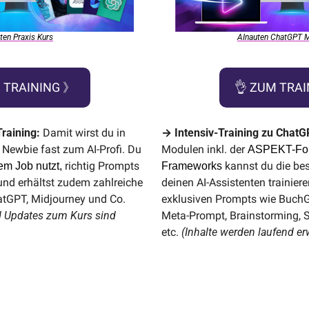
ten Praxis Kurs
AInauten ChatGPT M
 TRAINING 》
👌
 ZUM TRA
raining:
 Damit wirst du in 
→ Intensiv-Training zu ChatG
ewbie fast zum AI-Profi. Du 
Modulen inkl. der 
ASPEKT-Form
richtig Prompts 
 kannst du die bes
nem Job nutzt,
Frameworks
t und erhältst zudem zahlreiche 
deinen AI-Assistenten trainiere
praktische Tipps zu ChatGPT, Midjourney und Co. 
exklusiven Prompts wie BuchG
 Updates zum Kurs sind 
Meta-Prompt, Brainstorming, St
etc. 
(Inhalte werden laufend erw