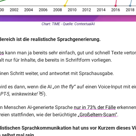
Chart: TIME - Quelle: ContextualAI
ereich ist die realistische Sprachgenerierung. 
bs
 kann man ja bereits sehr einfach, gut und schnell Texte verto
t nur für Inhalte, die bereits in Schriftform vorliegen. 
einen Schritt weiter, und antwortet mit Sprachausgabe. 
ird es dann, wenn die AI 
„on the fly“
 auf einen Voice-Input mit ei
GPT-5, winkewinke!
👋
). 
en Menschen AI-generierte Sprache 
nur in 73% der Fälle
 erkennen
eien stattfinden, wie der berüchtigte 
„Großeltern-Scam“
. 
listischen Sprachkommunikation hat uns vor Kurzem dieses Vi
 selbst mal rein …