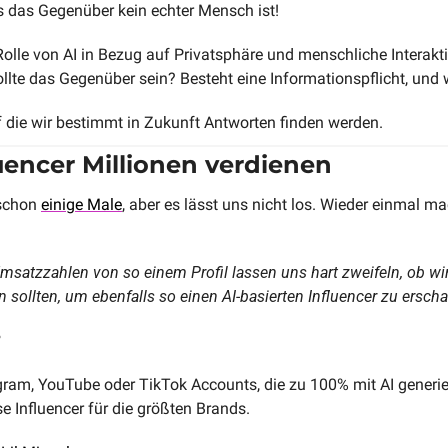
s das Gegenüber kein echter Mensch ist!
Rolle von AI in Bezug auf Privatsphäre und menschliche Interakt
llte das Gegenüber sein? Besteht eine Informationspflicht, und
f die wir bestimmt in Zukunft Antworten finden werden. 
luencer Millionen verdienen
schon 
einige Male
, aber es lässt uns nicht los. Wieder einmal mac
satzzahlen von so einem Profil lassen uns hart zweifeln, ob wir 
 sollten, um ebenfalls so einen AI-basierten Influencer zu erscha
 
agram, YouTube oder TikTok Accounts, die zu 100% mit AI generie
e Influencer für die größten Brands. 