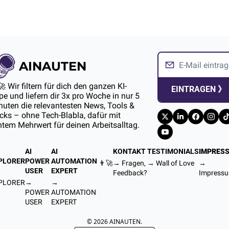
AINAUTEN
🚀 Wir filtern für dich den ganzen KI-
EINTRAGEN 》
e und liefern dir 3x pro Woche in nur 5 
uten die relevantesten News, Tools & 
ks – ohne Tech-Blabla, dafür mit 
htem Mehrwert für deinen Arbeitsalltag.
AI 
AI 
KONTAKT
TESTIMONIALS
IMPRES
PLORER
POWER 
AUTOMATION 
👨‍🚀
→ Fragen, 
→ 
Wall of Love
→ 
USER
EXPERT
Feedback?
Impress
PLORER
→ 
→ 
POWER 
AUTOMATION 
USER
EXPERT
© 2026 AINAUTEN.