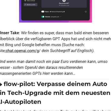
Unser Take
: Wir finden es super, dass man bald einen besseren 
Überblick über die verfügbaren GPT Apps hat und sich nicht mehr
mit Bing und Google behelfen muss (Suche nach: 
ite
:chat.openai.com/g
/ 
dein Suchbegriff auf Englisch). 
Und wenn man damit noch ein paar Euro verdienen kann, umso 
besser - sofern OpenAI den daraus resultierenden 
massengenerierten GPTs Herr werden kann…

 flow-pilot: Verpasse deinem Auto 
in Tech-Upgrade mit dem neuesten 
I-Autopiloten