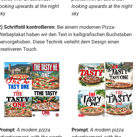
looking upwards at the night 
looking upwards at the night 
sky
sky
2) Schriftstil kontrollieren
: Bei einem modernen Pizza-
Werbeplakat haben wir den Text in kalligrafischen Buchstaben 
hervorgehoben. Diese Technik verleiht dem Design einen 
kreativeren Touch.
Prompt
: 
A modern pizza 
Prompt
: 
A modern pizza 