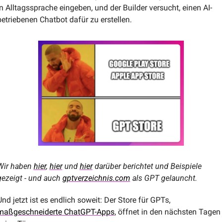
in Alltagssprache eingeben, und der Builder versucht, einen AI-
betriebenen Chatbot dafür zu erstell​​en. 
Wir haben 
hier
, 
hier
 und 
hier
 darüber berichtet und Beispiele 
gezeigt - und auch 
gptverzeichnis.com
 als GPT gelauncht.
Und jetzt ist es endlich soweit: Der Store für GPTs, 
maßgeschneiderte ChatGPT-Apps
, öffnet in den nächsten Tagen 