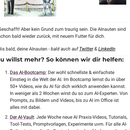
Geschafft! Aber kein Grund zum traurig sein. Die AInauten sind 
schon bald wieder zurück, mit neuem Futter für dich.
Bis bald, deine AInauten - 
bald auch auf 
Twitter
 & 
LinkedIn
u willst mehr? So können wir dir helfen:
Das AI-Bootcamp:
 Der wohl schnellste & einfachste 
Einstieg in die Welt der AI. Im Bootcamp lernst du in über 
50+ Videos, wie du AI für dich wirklich anwenden kannst. 
In weniger als 2 Wochen wirst du so zum AI-Experten. Von 
Prompts, zu Bildern und Videos, bis zu AI im Office ist 
alles mit dabei.
Der AI-Vault
: Jede Woche neue AI Praxis-Videos, Tutorials, 
Tool-Tests, Promptvorlagen, Experimente uvm. Für alle AI-