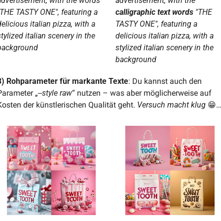
advertisement, with the words 
advertisement, with the 
"THE TASTY ONE", featuring a 
calligraphic text words
 "THE 
elicious italian pizza, with a 
TASTY ONE", featuring a 
tylized italian scenery in the 
delicious italian pizza, with a 
background
stylized italian scenery in the 
background
3) Rohparameter für markante Texte
: Du kannst auch den 
Parameter „
--style raw
“ nutzen – was aber möglicherweise auf 
Kosten der künstlerischen Qualität geht. 
Versuch macht klug 
😁