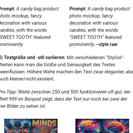
Prompt
:
 A candy bag product 
Prompt
:
 A candy bag product 
photo mockup, fancy 
photo mockup, fancy 
decoration with various 
decoration with various 
candies, with the words 
candies, with the words 
"SWEET TOOTH" featured 
"SWEET TOOTH" featured 
prominently
prominently 
--style raw
4) Textgröße und -stil variieren
: Mit verschiedenen "Stylize"-
Werten kann man die Größe und Genauigkeit des Textes 
beeinflussen. Höhere Werte machen den Text zwar eleganter, aber
auch kleiner/nicht existent. 
Pro-Tipp: Werte zwischen 250 und 500 funktionieren oft gut, der 
Wert 999 im Beispiel zeigt, dass der Text nur noch bei zwei der 
ier Bilder zu sehen ist.