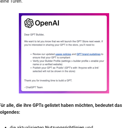
eine Tür​​en.
Für alle, die ihre GPTs gelistet haben möchten, bedeutet das 
folgendes: 
die aktualisierten 
Nutzungsrichtlinien
 und 