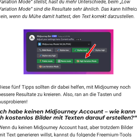
Variation Mode“ stellst, hast du mehr Unterschiede, beim „Low 
Variation Mode“ sind die Resultate sehr ähnlich. Das kann hilfreich
sein, wenn du Mühe damit hattest, den Text korrekt darzustellen.
Diese fünf Tipps sollten dir dabei helfen, mit Midjourney noch 
bessere Resultate zu kreieren. Also, ran an die Tasten und 
ausprobieren!
Ich habe keinen Midjourney Account – wie kann 
ch kostenlos Bilder mit Texten darauf erstellen?“
Wenn du keinen Midjourney Account hast, aber trotzdem Bilder 
mit Text generieren willst, kannst du folgende Freemium-Tools 