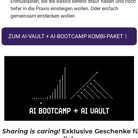
Enthusiasten, die die Basics bereits drauf haben und noch 
tiefer in die Praxis einsteigen wollen. Oder einfach 
gemeinsam entdecken wollen.
ZUM AI-VAULT + AI-BOOTCAMP KOMBI-PAKET 》
 
Sharing is caring! 
Exklusive Geschenke fü