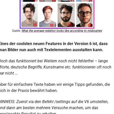
Quelle: 
What the average redditor looks like according to midjourney
Eines der coolsten neuen Features in der Version 6 ist, dass 
man Bilder nun auch mit Textelementen ausstatten kann. 
Doch das funktioniert bei Weitem noch nicht fehlerfrei – lange 
Worte, deutsche Begriffe, Kunstname etc. funktionieren oft noch 
gar nicht … 
Aber für einfachere Texte haben wir einige Tipps gefunden, die 
sich in der Praxis bewährt haben.
HINWEIS: Zuerst via den Befehl /settings auf die V6 umstellen, 
und dann am besten mehrere Versuche machen, um das 
gewünschte Resultat zu erhalten. 