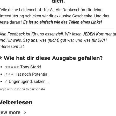
dich.
Teile deine Leidenschaft für AI! Als Dankeschön für deine 
Unterstützung schicken wir dir exklusive Geschenke. Und das 
Beste daran?
 Es ist so einfach wie das Teilen eines Links!
Dein Feedback ist für uns essenziell. Wir lesen JEDEN Kommentar
und Hinweis. Sag uns, was (
nicht
) gut war, und was für DICH 
nteressant ist.
⭐️ Wie hat dir diese Ausgabe gefallen?
⭐️⭐️⭐️⭐️⭐️ Tony Stark!
⭐️⭐️⭐️ Hat noch Potential
⭐️ Ungenügend, setzen...
ogin
or
Subscribe
to participate
eiterlesen
iew more