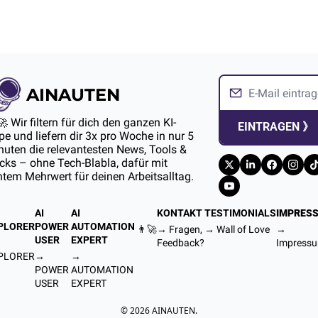
AINAUTEN
🚀 Wir filtern für dich den ganzen KI-
EINTRAGEN 》
e und liefern dir 3x pro Woche in nur 5 
uten die relevantesten News, Tools & 
ks – ohne Tech-Blabla, dafür mit 
htem Mehrwert für deinen Arbeitsalltag.
AI 
AI 
KONTAKT
TESTIMONIALS
IMPRES
PLORER
POWER 
AUTOMATION 
👨‍🚀
→ Fragen, 
→ 
Wall of Love
→ 
USER
EXPERT
Feedback?
Impress
PLORER
→ 
→ 
POWER 
AUTOMATION 
USER
EXPERT
© 2026 AINAUTEN.