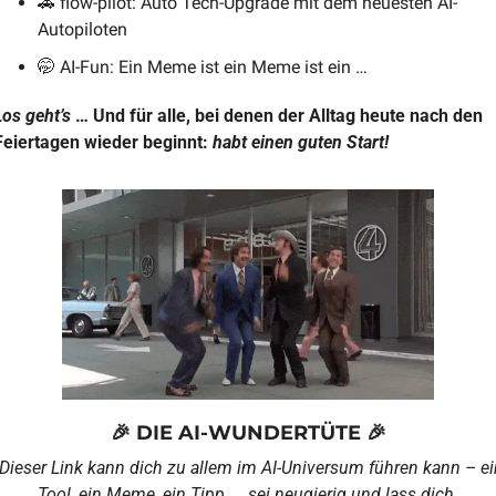
🚗
 flow-pilot: Auto Tech-Upgrade mit dem neuesten AI-
Autopiloten
🤭
 AI-Fun: Ein Meme ist ein Meme ist ein …
Los geht’s
 … Und für alle, bei denen der Alltag heute nach den 
Feiertagen wieder beginnt: 
habt einen guten Start!
🎉
 DIE AI-WUNDERTÜTE 
🎉
(Dieser Link kann dich zu allem im AI-Universum führen kann – ein
Tool, ein Meme, ein Tipp, … sei neugierig und lass dich 