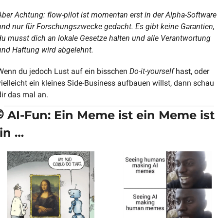
Aber Achtung: flow-pilot ist momentan erst in der Alpha-Software 
und nur für Forschungszwecke gedacht. Es gibt keine Garantien, 
du musst dich an lokale Gesetze halt​​en und alle Verantwortung 
und Haftung wird abgelehnt.
Wenn du jedoch Lust auf ein bisschen 
Do-it-yourself
 hast, oder 
vielleicht ein kleines Side-Business aufbauen willst, dann schau 
dir das mal an.

 AI-Fun: Ein Meme ist ein Meme ist 
in …