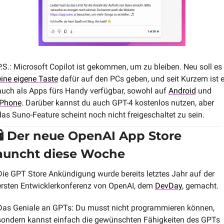
P.S.: Microsoft Copilot ist gekommen, um zu bleiben. Neu soll es 
eine eigene Taste
 dafür auf den PCs geben, und seit Kurzem ist er
auch als Apps fürs Handy verfügbar, sowohl auf 
Android
 und 
iPhone
. Darüber kannst du auch GPT-4 kostenlos nutzen, aber 
das Suno-Feature scheint noch nicht freigeschaltet zu sein. 
️ Der neue OpenAI App Store 
auncht diese Woche
Die GPT Store Ankündigung wurde bereits letztes Jahr auf der 
ersten Entwicklerkonferenz von OpenAI, dem 
DevDay
, gemacht. 
Das Geniale an GPTs: Du musst nicht programmieren können, 
sondern kannst einfach die gewünschten Fähigkeiten des GPTs 