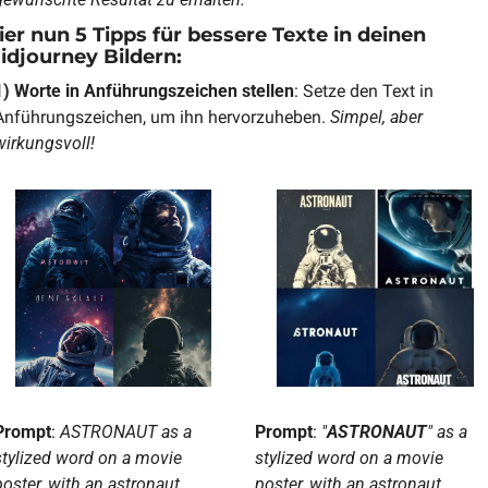
ier nun 5 Tipps für bessere Texte in deinen 
idjourney Bildern:
1) Worte in Anführungszeichen stellen
: Setze den Text in 
Anführungszeichen, um ihn hervorzuheben. 
Simpel, aber 
wirkungsvoll!
Prompt
:
 ASTRONAUT as a 
Prompt
:
 "
ASTRONAUT
" as a 
stylized word on a movie 
stylized word on a movie 
poster, with an astronaut 
poster, with an astronaut 