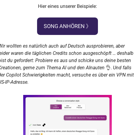
Hier eines unserer Beispiele:
SONG ANHÖREN 》
Wir wollten es natürlich auch auf Deutsch ausprobieren, aber 
leider waren die täglichen Credits schon ausgeschöpft … deshalb 
bist du gefordert: Probiere es aus und schicke uns deine besten 
Kreationen, gerne zum Thema AI und den AInauten
👌
. 
Und falls 
der Copilot Schwierigkeiten macht, versuche es über ein VPN mit 
US-IP-Adresse.