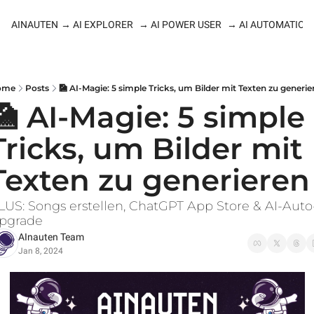
AINAUTEN
→ AI EXPLORER
→ AI POWER USER
→ AI AUTOMATION
ome
Posts
🎑 AI-Magie: 5 simple Tricks, um Bilder mit Texten zu generie
🎑 AI-Magie: 5 simple 
Tricks, um Bilder mit 
Texten zu generieren
LUS: Songs erstellen, ChatGPT App Store & AI-Auto
pgrade
AInauten Team
Jan 8, 2024