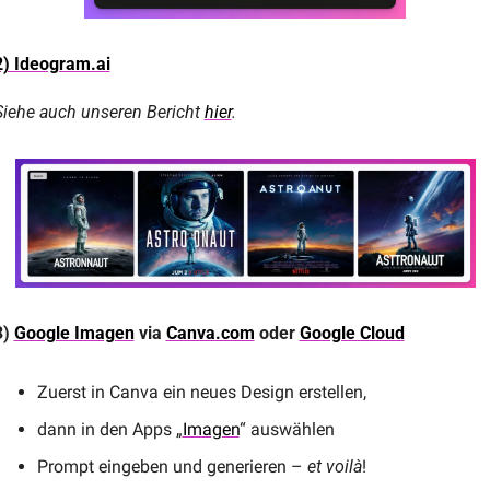
2) Ideogram.ai
Siehe auch unseren Bericht 
hier
.
) 
Google Imagen
 via 
Canva.com
 oder 
Google Cloud
Zuerst in Canva ein neues Design erstellen,
dann in den Apps „
Imagen
“ auswählen
Prompt eingeben und generieren – 
et voilà
! 