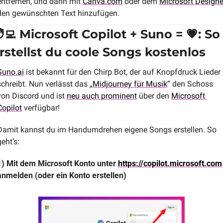
entfernen, und dann mit 
Canva.com
 oder dem 
Microsoft Designe
den gewünschten Text hinzufügen.
‍💻
 Microsoft Copilot + Suno = 
💗
: So 
rstellst du coole Songs kostenlos
Suno.ai
 ist bekannt für den Chirp Bot, der auf Knopfdruck Lieder 
schreibt. Nun verlässt das „
Midjourney für Musik
“ den Schoss 
von Discord und ist 
neu auch prominent
 über den 
Microsoft 
Copilot
 verfügbar!
Damit kannst du im Handumdrehen eigene Songs erstellen. So 
eht’s:
1) Mit dem Microsoft Konto unter 
https://copilot.microsoft.com
anmelden (oder ein Konto erstellen)