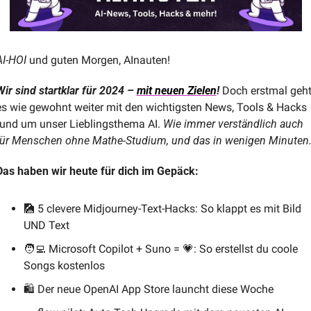
AI-HOI 
und guten Morgen, AInauten!
Wir sind startklar für 2024 – 
mit neuen Zielen
! 
Doch erstmal geht
es wie gewohnt weiter mit den wichtigsten News, Tools & Hacks 
rund um unser Lieblingsthema AI. 
Wie immer verständlich auch 
für Menschen ohne Mathe-Studium, und das in wenigen Minuten
Das haben wir heute für dich im Gepäck:
🎑
 5 clevere Midjourney-Text-Hacks: So klappt es mit Bild 
UND Text
🧑‍💻
 Microsoft Copilot + Suno = 
💗
: So erstellst du coole 
Songs kostenlos
🛍️ Der neue OpenAI App Store launcht diese Woche