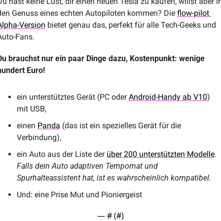
Du hast keine Lust, dir einen neuen Tesla zu kaufen, willst aber in
den Genuss eines echten Autopiloten kommen? Die 
flow-pilot 
Alpha-Version
 bietet genau das, perfekt für alle Tech-Geeks und 
Auto-Fans.
Du brauchst nur ein paar Dinge dazu, Kostenpunkt: wenige 
hundert Euro!
ein unterstütztes Gerät (PC oder 
Android-Handy ab V10
) 
mit USB, 
einen 
Panda
 (das ist ein spezielles Gerät für die 
Verbindung), 
ein Auto aus der Liste der 
über 200 unterstützten Modelle
.
Falls dein Auto adaptiven Tempomat und 
Spurhalteassistent hat, ist es wahrscheinlich kompatib​​el.
Und: eine Prise Mut und Pioniergeist
— #
 (#
)