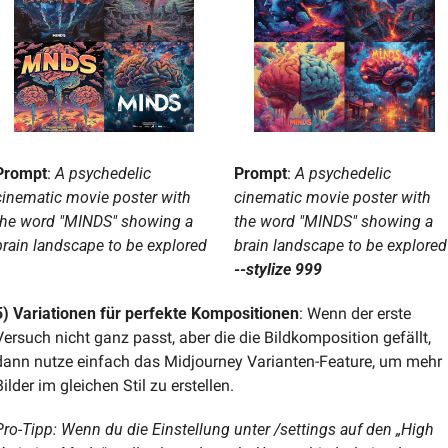
Prompt
: 
A psychedelic 
Prompt
: 
A psychedelic 
cinematic movie poster with 
cinematic movie poster with 
the word "MINDS" showing a 
the word "MINDS" showing a 
brain landscape to be explored
brain l
--stylize 999
5) Variationen für perfekte Kompositionen
: Wenn der erste 
Versuch nicht ganz passt, aber die die Bildkomposition gefällt, 
dann nutze einfach das Midjourney Varianten-Feature, um mehr 
ilder im gleichen Stil zu erstellen.
Pro-Tipp: Wenn du die Einstellung unter /settings auf den „High 